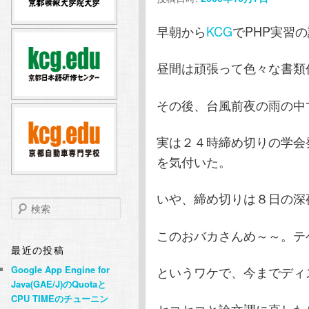
テ
ン
早朝から
KCG
でPHP実習
ン
ツ
昼間は頑張って色々な書類
ツ
へ
その後、台風前夜の雨の中
へ
移
実は２４時締め切りの学会
移
動
を気付いた。
動
いや、締め切りは８日の深
検
索
このおバカさんめ～～。テヘ
最近の投稿
Google App Engine for
というワケで、今までディ
Java(GAE/J)のQuotaと
CPU TIMEのチューニン
セコセコと論文調に直した