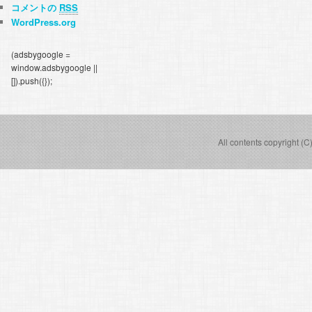
コメントの
RSS
WordPress.org
(adsbygoogle =
window.adsbygoogle ||
[]).push({});
All contents copyright (C