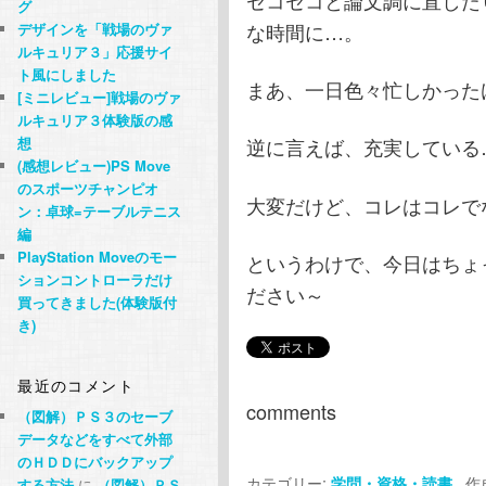
グ
な時間に…。
デザインを「戦場のヴァ
ルキュリア３」応援サイ
ト風にしました
まあ、一日色々忙しかった
[ミニレビュー]戦場のヴァ
ルキュリア３体験版の感
想
逆に言えば、充実している
(感想レビュー)PS Move
のスポーツチャンピオ
大変だけど、コレはコレで
ン：卓球=テーブルテニス
編
PlayStation Moveのモー
というわけで、今日はちょ
ションコントローラだけ
ださい～
買ってきました(体験版付
き)
最近のコメント
comments
（図解）ＰＳ３のセーブ
データなどをすべて外部
のＨＤＤにバックアップ
カテゴリー:
作成
学問・資格・読書
する方法
に
（図解）ＰＳ