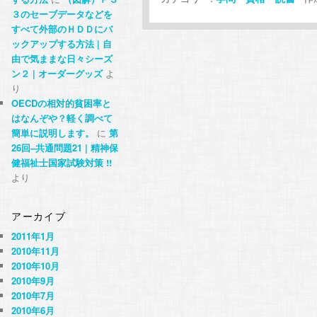
３のセーブデータなどを
すべて外部のＨＤＤにバ
ックアップする方法 | 自
由で気ままな日々シーズ
ン２ | オーダーグッズ
よ
り
OECDの相対的貧困率と
はなんぞや？軽く調べて
簡単に説明します。
に
第
26回–共通問題21 | 精神保
健福祉士国家試験対策 !!
より
アーカイブ
2011年1月
2010年11月
2010年10月
2010年9月
2010年7月
2010年6月