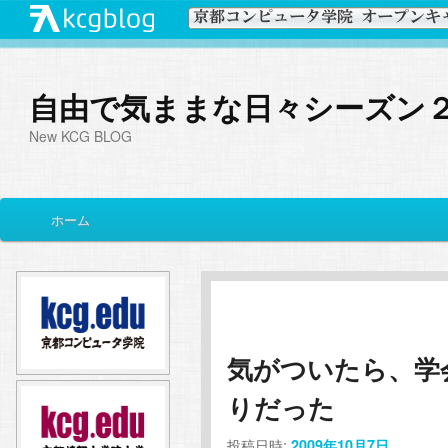
自由で気ままな日々シーズン
New KCG BLOG
メ
ホーム
メ
サ
イ
ン
イ
ブ
メ
ニ
ン
コ
ュ
ー
気がついたら、学
コ
ン
りだった
ン
テ
投稿日時:
2009年10月7日