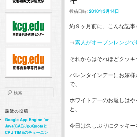
テ
ン
投稿日時:
2010年3月14日
ン
ツ
約９ヶ月前に、こんな記事
ツ
へ
→
素人がオーブンレンジで
へ
移
それからはそれほどクッキ
移
動
バレンタインデーにお嫁様
動
で、
検
索
ホワイトデーのお返しはや
と、
最近の投稿
Google App Engine for
今日は久しぶりにクッキー
Java(GAE/J)のQuotaと
CPU TIMEのチューニン