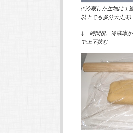
(*冷蔵した生地は１
以上でも多分大丈夫)
↓一時間後、冷蔵庫
で上下挟む