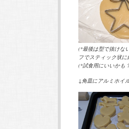
(*最後は型で抜け
フでスティック状に
(*試食用にいいかも？
↓角皿にアルミホイ