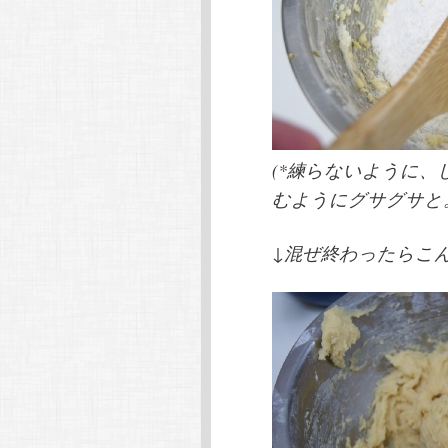
(*練らないように
むようにグサグサと
↓混ぜ終わったらこ