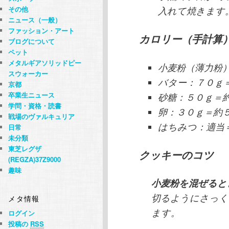
その他
入れて焼きます
ニュース（一般）
ファッション・アート
カロリー（手計算）
ブログについて
ペット
メタルギアソリッドピー
小麦粉（薄力粉）
スウォーカー
バター：７０ｇ＝
京都
卒業生ニュース
砂糖：５０ｇ＝約１
学問・資格・読書
卵：３０ｇ＝約５０
戦場のヴァルキュリア
はちみつ：適当＝
日常
未分類
東芝レグザ
クッキーのコツ
(REGZA)37Z9000
趣味
小麦粉を混ぜると
切るようにさっく
メタ情報
ます。
ログイン
投稿の
RSS