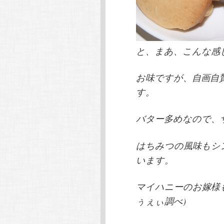
と、まあ、こんな感
お味ですが、自画自
す。
バター多めなので、
はちみつの風味もシ
います。
マイハニーのお嫁様
ぅぇぃ調べ)