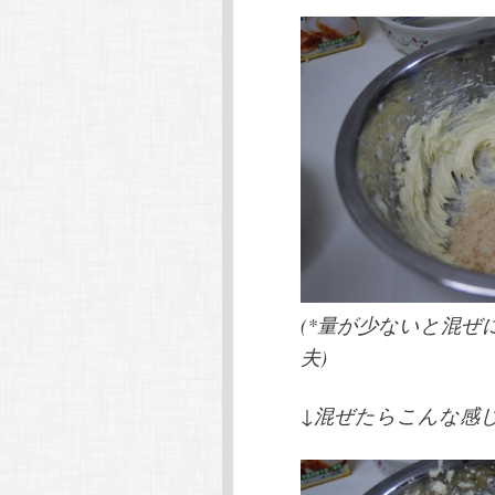
(*量が少ないと混
夫)
↓混ぜたらこんな感