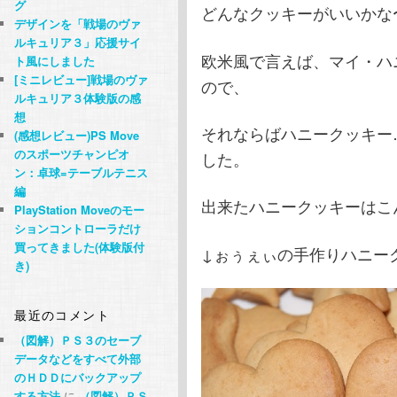
グ
どんなクッキーがいいかな
デザインを「戦場のヴァ
ルキュリア３」応援サイ
欧米風で言えば、マイ・ハ
ト風にしました
[ミニレビュー]戦場のヴァ
ので、
ルキュリア３体験版の感
想
それならばハニークッキー
(感想レビュー)PS Move
のスポーツチャンピオ
した。
ン：卓球=テーブルテニス
編
出来たハニークッキーはこ
PlayStation Moveのモー
ションコントローラだけ
買ってきました(体験版付
↓ぉぅぇぃの手作りハニー
き)
最近のコメント
（図解）ＰＳ３のセーブ
データなどをすべて外部
のＨＤＤにバックアップ
する方法
に
（図解）ＰＳ