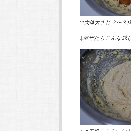
(*大体大さじ２〜３
↓混ぜたらこんな感
↓小麦粉をふるいな