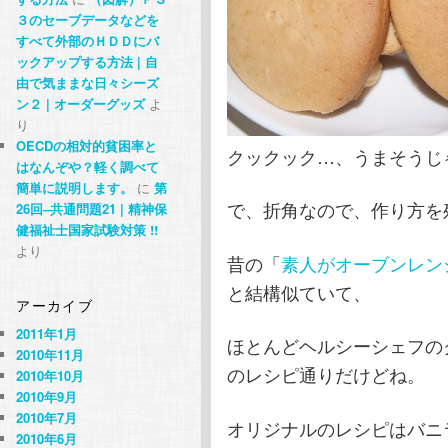
３のセーブデータなどを
すべて外部のＨＤＤにバ
ックアップする方法 | 自
由で気ままな日々シーズ
ン２ | オーダーグッズ
よ
り
OECDの相対的貧困率と
クックック…、うまそうじ
はなんぞや？軽く調べて
簡単に説明します。
に
第
で、折角なので、作り方を
26回–共通問題21 | 精神保
健福祉士国家試験対策 !!
より
昔の「
素人がオーブンレン
と結構似ていて、
アーカイブ
2011年1月
ほとんどヘルシーシェフの
2010年11月
のレシピ通りだけどね。
2010年10月
2010年9月
2010年7月
オリジナルのレシピはバニ
2010年6月