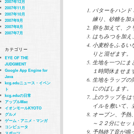
2007年12月
2007年11月
バターをハンド
2007年10月
練り、砂糖を加
2007年9月
2007年8月
卵を加えて、ク
2007年7月
はちみつを加え
小麦粉をふるい
カテゴリー
りと混ぜます。
EYE OF THE
生地を一つにま
JUDGMENT
１時間休ませま
Google App Engine for
Java
生地をラップの
kcg.eduニュース・イベン
にのばします。
ト
kcg.eduの日常
上のラップをは
アップルMac
イルを敷いて、
イオンモールKYOTO
オーブン、予熱
グルメ
ゲーム・アニメ・マンガ
～２２分にセッ
コンピュータ
予熱終了音が鳴
スポーツ