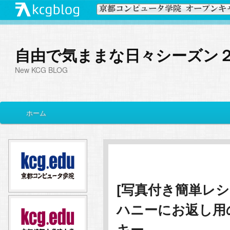
自由で気ままな日々シーズン
New KCG BLOG
メ
ホーム
メ
サ
イ
ン
イ
ブ
メ
ニ
ン
コ
ュ
ー
[写真付き簡単レ
コ
ン
ハニーにお返し用
ン
テ
キー