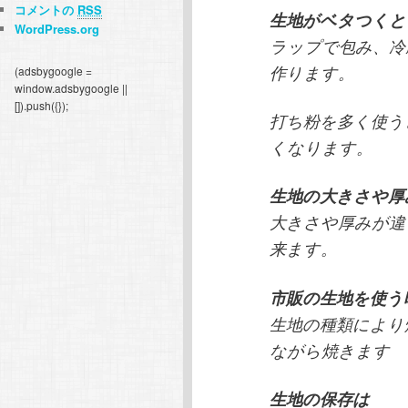
コメントの
RSS
生地がベタつくと
WordPress.org
ラップで包み、冷
作ります。
(adsbygoogle =
window.adsbygoogle ||
[]).push({});
打ち粉を多く使う
くなります。
生地の大きさや厚
大きさや厚みが違
来ます。
市販の生地を使う
生地の種類により
ながら焼きます
生地の保存は