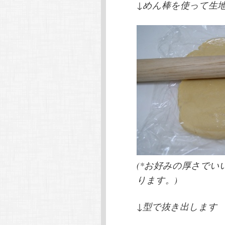
↓めん棒を使って生地
(*お好みの厚さで
ります。)
↓型で抜き出します