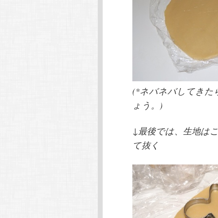
(*ネバネバしてき
ょう。)
↓最後では、生地は
て抜く