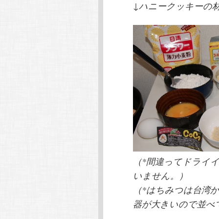
↓ハニークッキーの
（*間違ってドライ
いません。）
（*はちみつは台湾
器が大きいので並べ