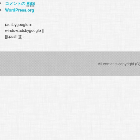
コメントの
RSS
WordPress.org
(adsbygoogle =
window.adsbygoogle ||
[]).push({});
All contents copyright (C