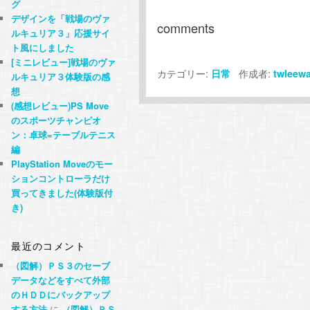
グ
デザインを「戦場のヴァ
comments
ルキュリア３」応援サイ
ト風にしました
[ミニレビュー]戦場のヴァ
カテゴリー:
作成者:
日常
twleew
ルキュリア３体験版の感
想
(感想レビュー)PS Move
のスポーツチャンピオ
ン：卓球=テーブルテニス
編
PlayStation Moveのモー
ションコントローラだけ
買ってきました(体験版付
き)
最近のコメント
（図解）ＰＳ３のセーブ
データなどをすべて外部
のＨＤＤにバックアップ
する方法
に
（図解）ＰＳ