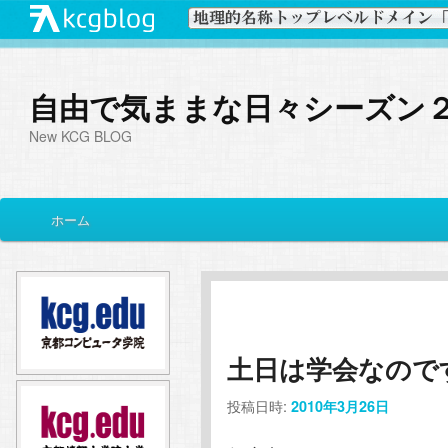
自由で気ままな日々シーズン
New KCG BLOG
メ
ホーム
メ
サ
イ
ン
イ
ブ
メ
ニ
ン
コ
ュ
ー
土日は学会なので
コ
ン
投稿日時:
2010年3月26日
ン
テ