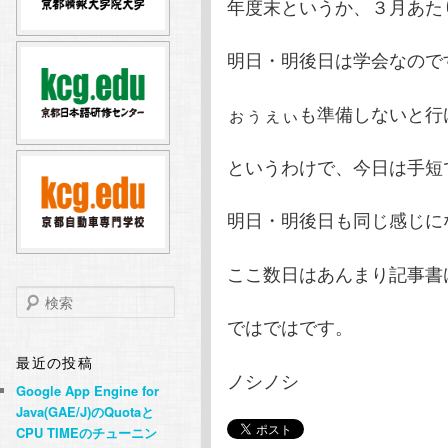
年度末というか、３月あた
テ
ン
明日・明後日は学会なので
ン
ツ
ぉぅぇぃも準備しないと行
ツ
へ
というわけで、今日は手短
へ
移
移
動
明日・明後日も同じ感じに
動
ここ数日はあんまり記事書
検
索
ではではです。
最近の投稿
ノシノシ
Google App Engine for
Java(GAE/J)のQuotaと
CPU TIMEのチューニン