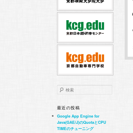
テ
ン
ン
ツ
ツ
へ
へ
移
移
動
動
検
索
最近の投稿
Google App Engine for
Java(GAE/J)のQuotaとCPU
TIMEのチューニング