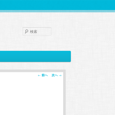
検
索
投
←
前へ
次へ
→
稿
ナ
ビ
ゲ
ー
シ