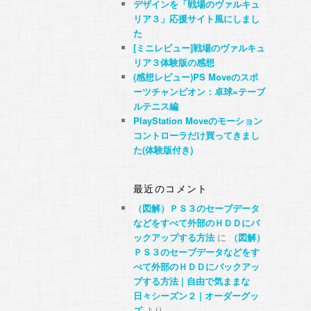
デザインを「戦場のヴァルキュ
リア３」応援サイト風にしまし
た
[ミニレビュー]戦場のヴァルキュ
リア３体験版の感想
(感想レビュー)PS Moveのスポ
ーツチャンピオン：卓球=テーブ
ルテニス編
PlayStation Moveのモーション
コントローラだけ買ってきまし
た(体験版付き)
最近のコメント
（図解）ＰＳ３のセーブデータ
などをすべて外部のＨＤＤにバ
ックアップする方法
に
（図解）
ＰＳ３のセーブデータなどをす
べて外部のＨＤＤにバックアッ
プする方法 | 自由で気ままな
日々シーズン２ | オーダーグッ
ズ
より