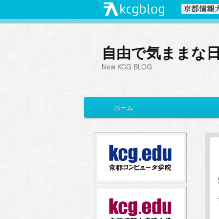
自由で気ままな
New KCG BLOG
メ
ホーム
メ
サ
イ
ン
イ
ブ
メ
ニ
ン
コ
ュ
ー
コ
ン
ン
テ