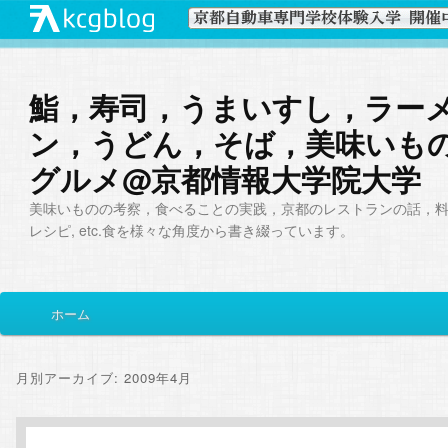
鮨，寿司，うまいすし，ラー
ン，うどん，そば，美味いも
グルメ@京都情報大学院大学
美味いものの考察，食べることの実践，京都のレストランの話，
レシピ, etc.食を様々な角度から書き綴っています。
メ
ホーム
メ
サ
イ
ン
イ
ブ
メ
月別アーカイブ:
2009年4月
ニ
ン
コ
ュ
ー