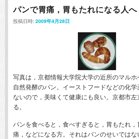
コ
ン
パンで胃痛，胃もたれになる人へ
ン
テ
投稿日時:
2009年4月28日
テ
ン
ン
ツ
ツ
へ
写真は，京都情報大学院大学の近所のマルホ
へ
移
自然発酵のパン。イーストフードなどの化学
ないので，美味くて健康にも良い。京都市左
移
動
る。
動
パンを食べると，食べすぎると，胃もたれ，
痛，などになる方。それはパンのせいではな