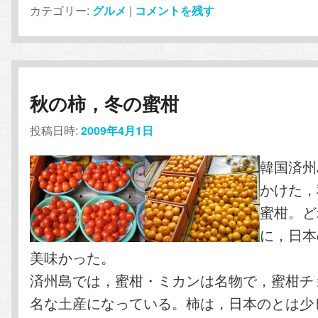
カテゴリー:
グルメ
|
コメントを残す
秋の柿，冬の蜜柑
投稿日時:
2009年4月1日
韓国済州
かけた，
蜜柑。ど
に，日本
美味かった。
済州島では，蜜柑・ミカンは名物で，蜜柑チ
名な土産になっている。柿は，日本のとは少