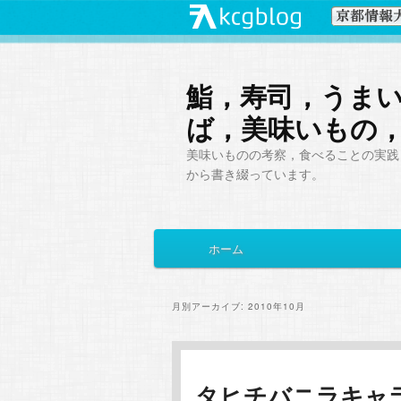
鮨，寿司，うま
ば，美味いもの
美味いものの考察，食べることの実践，
から書き綴っています。
メ
ホーム
メ
サ
イ
ン
イ
ブ
メ
月別アーカイブ:
2010年10月
ニ
ン
コ
ュ
ー
コ
ン
タヒチバニラキャ