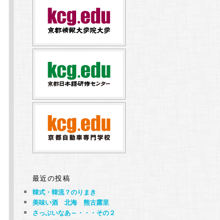
最近の投稿
韓式・韓流？のりまき
美味い酒 北海 熊古露里
さっぶいなあ～・・・その２