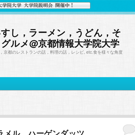
いすし，ラーメン，うどん，そ
，グルメ@京都情報大学院大学
京都のレストランの話，料理の話，レシピ, etc.食を様々な角度
ラメル ハーゲンダッツ