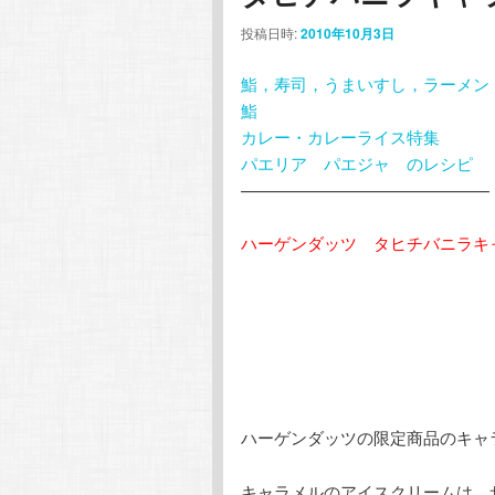
ン
テ
投稿日時:
2010年10月3日
鮨，寿司，うまいすし，ラーメン
テ
ン
鮨
カレー・カレーライス特集
ン
ツ
パエリア パエジャ のレシピ
———————————————
ツ
へ
ハーゲンダッツ タヒチバニラ
へ
移
移
動
動
ハーゲンダッツの限定商品のキャ
キャラメルのアイスクリームは，