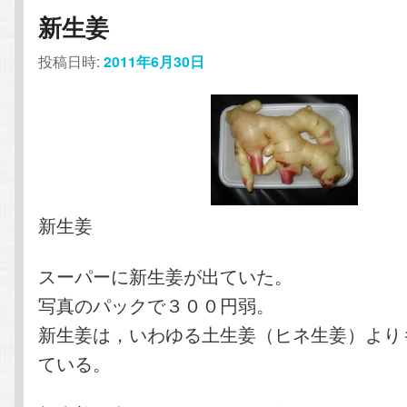
コ
ン
新生姜
ン
テ
投稿日時:
2011年6月30日
テ
ン
ン
ツ
ツ
へ
新生姜
へ
移
スーパーに新生姜が出ていた。
移
動
写真のパックで３００円弱。
動
新生姜は，いわゆる土生姜（ヒネ生姜）より
ている。