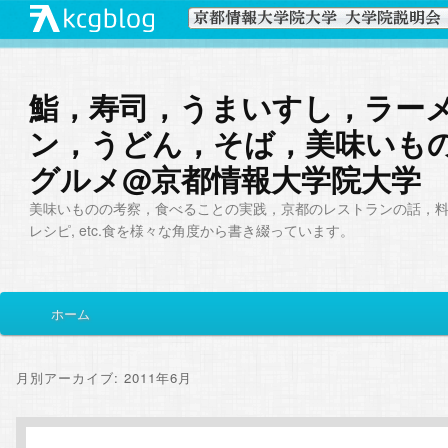
鮨，寿司，うまいすし，ラー
ン，うどん，そば，美味いも
グルメ@京都情報大学院大学
美味いものの考察，食べることの実践，京都のレストランの話，
レシピ, etc.食を様々な角度から書き綴っています。
メ
ホーム
メ
サ
イ
ン
イ
ブ
メ
月別アーカイブ:
2011年6月
ニ
ン
コ
ュ
ー