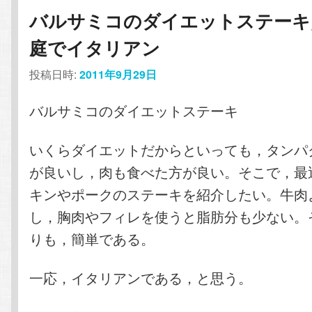
コ
ン
バルサミコのダイエットステーキ
庭でイタリアン
ン
テ
投稿日時:
2011年9月29日
テ
ン
バルサミコのダイエットステーキ
ン
ツ
いくらダイエットだからといっても，タンパ
ツ
へ
が良いし，肉も食べた方が良い。そこで，最
へ
移
キンやポークのステーキを紹介したい。牛肉
し，胸肉やフィレを使うと脂肪分も少ない。
移
動
りも，簡単である。
動
一応，イタリアンである，と思う。