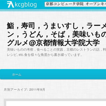
鮨，寿司，うまいすし，ラー
ン，うどん，そば，美味いも
グルメ@京都情報大学院大学
美味いものの考察，食べることの実践，京都のレストランの話，
レシピ, etc.食を様々な角度から書き綴っています。
メ
ホーム
メ
サ
イ
ン
イ
ブ
メ
月別アーカイブ:
2011年9月
ニ
ン
コ
ュ
ー