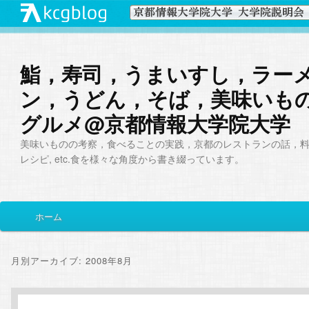
鮨，寿司，うまいすし，ラー
ン，うどん，そば，美味いも
グルメ@京都情報大学院大学
美味いものの考察，食べることの実践，京都のレストランの話，
レシピ, etc.食を様々な角度から書き綴っています。
メ
ホーム
メ
サ
イ
ン
イ
ブ
メ
月別アーカイブ:
2008年8月
ニ
ン
コ
ュ
ー