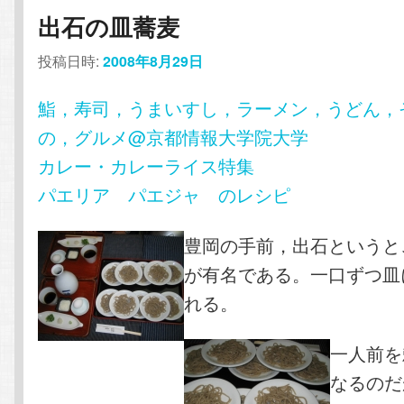
コ
ン
出石の皿蕎麦
ン
テ
投稿日時:
2008年8月29日
テ
ン
鮨，寿司，うまいすし，ラーメン，うどん，
の，グルメ@京都情報大学院大学
ン
ツ
カレー・カレーライス特集
パエリア パエジャ のレシピ
ツ
へ
へ
移
豊岡の手前，出石というと
が有名である。一口ずつ皿
移
動
れる。
動
一人前を
なるのだ