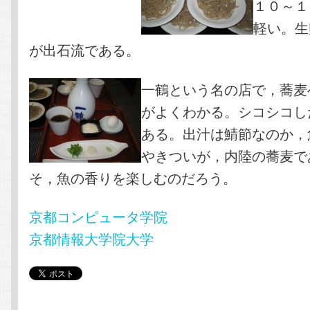
１０～１
軽い。生
が出石流である。
一鶴という名の店で，蕎麦
がよくわかる。シコシコし
ある。出汁は鯖節なのか，
やきついが，内陸の蕎麦で
そ，魚の香りを楽しむのだろう。
京都コンピュータ学院
京都情報大学院大学