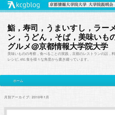
鮨，寿司，うまいすし，ラー
ン，うどん，そば，美味いも
グルメ@京都情報大学院大学
美味いものの考察，食べることの実践，京都のレストランの話，
レシピ, etc.食を様々な角度から書き綴っています。
メ
ホーム
メ
サ
イ
ン
イ
ブ
メ
月別アーカイブ:
2010年1月
ニ
ン
コ
ュ
ー