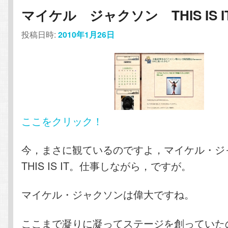
コ
ン
マイケル ジャクソン THIS IS I
ン
テ
投稿日時:
2010年1月26日
テ
ン
ン
ツ
ツ
へ
ここをクリック！
へ
移
今，まさに観ているのですよ，マイケル・
移
動
THIS IS IT。仕事しながら，ですが。
動
マイケル・ジャクソンは偉大ですね。
ここまで凝りに凝ってステージを創っていた