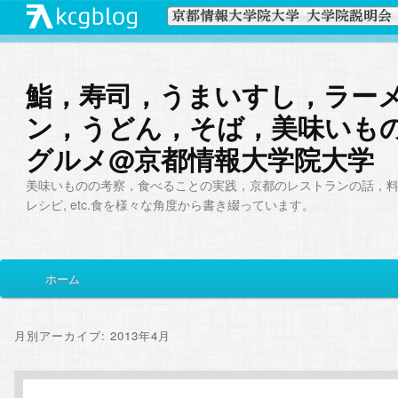
鮨，寿司，うまいすし，ラー
ン，うどん，そば，美味いも
グルメ@京都情報大学院大学
美味いものの考察，食べることの実践，京都のレストランの話，
レシピ, etc.食を様々な角度から書き綴っています。
メ
ホーム
メ
サ
イ
ン
イ
ブ
メ
月別アーカイブ:
2013年4月
ニ
ン
コ
ュ
ー