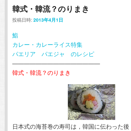
コ
ン
韓式・韓流？のりまき
ン
テ
投稿日時:
2013年4月1日
テ
ン
鮨
カレー・カレーライス特集
ン
ツ
パエリア パエジャ のレシピ
———————————————
ツ
へ
韓式・韓流？のりまき
へ
移
移
動
動
日本式の海苔巻の寿司は，韓国に伝わった後