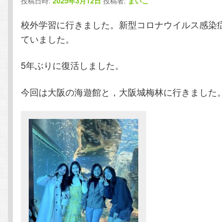
投稿日時:
投稿者:
2025年3月12日
まいこ
テ
ン
校外学習に行きました。新型コロナウイルス感染
ン
ツ
ていました。
ツ
へ
5年ぶりに復活しました。
へ
移
今回は大阪の海遊館と，大阪城梅林に行きました
移
動
動