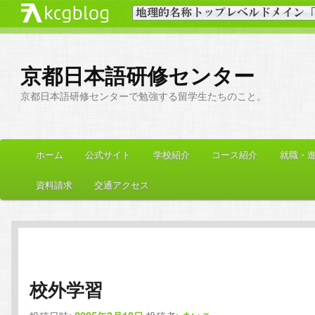
京都日本語研修センター
京都日本語研修センターで勉強する留学生たちのこと。
メ
ホーム
公式サイト
学校紹介
コース紹介
就職・
メ
サ
イ
ン
資料請求
交通アクセス
イ
ブ
メ
ニ
ン
コ
ュ
ー
コ
ン
校外学習
ン
テ