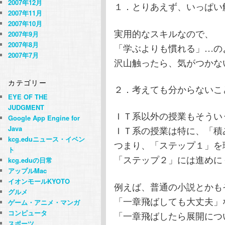
2007年12月
１．とりあえず、いっぱい
2007年11月
2007年10月
実用的なスキルなので、
2007年9月
2007年8月
「学ぶよりも慣れる」…の
2007年7月
沢山触ったら、気がつかな
カテゴリー
２．考えても分からないこ
EYE OF THE
JUDGMENT
ＩＴ系以外の授業もそうい
Google App Engine for
Java
ＩＴ系の授業は特に、「積
kcg.eduニュース・イベン
つまり、「ステップ１」を
ト
「ステップ２」には進めに
kcg.eduの日常
アップルMac
イオンモールKYOTO
例えば、普通の小説とかも
グルメ
「一章飛ばしても大丈夫」
ゲーム・アニメ・マンガ
コンピュータ
「一章飛ばしたら展開につ
スポーツ