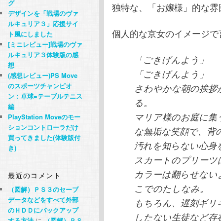
グ
独特な、「お嬢様」的な雰囲
デザインを「戦場のヴァ
ルキュリア３」応援サイ
個人的な京女のイメージで
ト風にしました
[ミニレビュー]戦場のヴァ
ルキュリア３体験版の感
「ごきげんよう」
想
「ごきげんよう」
(感想レビュー)PS Move
のスポーツチャンピオ
さわやかな朝の挨拶
ン：卓球=テーブルテニス
る。
編
マリア様のお庭に集
PlayStation Moveのモー
ションコントローラだけ
な無垢な笑顔で、背
買ってきました(体験版付
汚れを知らない心身
き)
スカートのプリーツ
カラーは翻らせない
最近のコメント
こでのたしなみ。
（図解）ＰＳ３のセーブ
データなどをすべて外部
もちろん、遅刻ギリ
のＨＤＤにバックアップ
したない生徒など存
する方法
に
（図解）ＰＳ