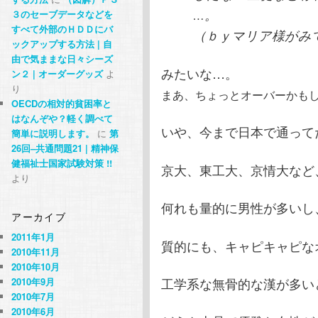
…。
３のセーブデータなどを
すべて外部のＨＤＤにバ
（ｂｙマリア様がみ
ックアップする方法 | 自
由で気ままな日々シーズ
みたいな…。
ン２ | オーダーグッズ
よ
り
まあ、ちょっとオーバーかもし
OECDの相対的貧困率と
はなんぞや？軽く調べて
いや、今まで日本で通って
簡単に説明します。
に
第
26回–共通問題21 | 精神保
健福祉士国家試験対策 !!
京大、東工大、京情大など
より
何れも量的に男性が多いし
アーカイブ
2011年1月
質的にも、キャピキャピな
2010年11月
2010年10月
工学系な無骨的な漢が多い
2010年9月
2010年7月
2010年6月