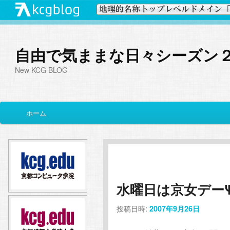
自由で気ままな日々シーズン
New KCG BLOG
メ
ホーム
メ
サ
イ
ン
イ
ブ
メ
ニ
ン
コ
ュ
ー
水曜日は京女デーΨ(`
コ
ン
投稿日時:
2007年9月26日
ン
テ