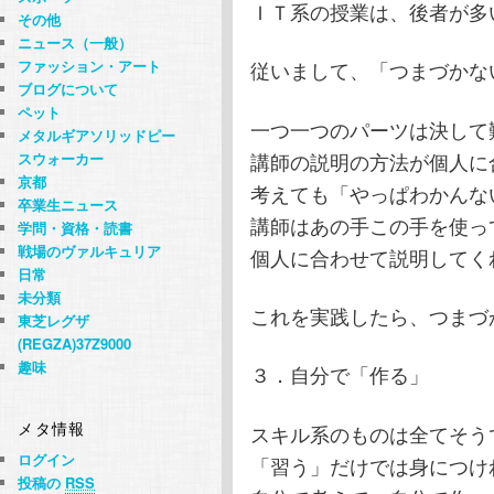
ＩＴ系の授業は、後者が多
その他
ニュース（一般）
従いまして、「つまづかな
ファッション・アート
ブログについて
ペット
一つ一つのパーツは決して
メタルギアソリッドピー
講師の説明の方法が個人に
スウォーカー
京都
考えても「やっぱわかんな
卒業生ニュース
講師はあの手この手を使っ
学問・資格・読書
戦場のヴァルキュリア
個人に合わせて説明してく
日常
未分類
これを実践したら、つまづ
東芝レグザ
(REGZA)37Z9000
趣味
３．自分で「作る」
メタ情報
スキル系のものは全てそう
ログイン
「習う」だけでは身につけ
投稿の
RSS