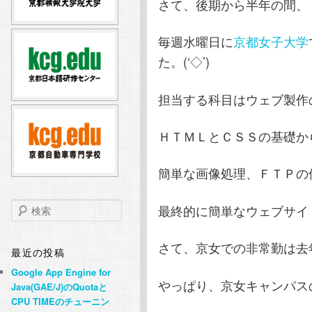
さて、後期から半年の間、
テ
ン
毎週水曜日に
京都女子大学
ン
ツ
た。(‘◇’)ゞ
ツ
へ
担当する科目はウェブ製作
へ
移
ＨＴＭＬとＣＳＳの基礎か
移
動
簡単な画像処理、ＦＴＰの
動
検
最終的に簡単なウェブサイト
索
さて、京女での非常勤は去
最近の投稿
Google App Engine for
やっぱり、京女キャンパス
Java(GAE/J)のQuotaと
CPU TIMEのチューニン