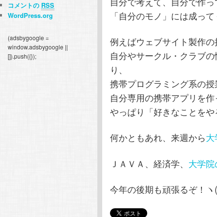
自分で考えて、自分で作っ
コメントの
RSS
「自分のモノ」には成って
WordPress.org
(adsbygoogle =
例えばウェブサイト製作の
window.adsbygoogle ||
自分やサークル・クラブの
[]).push({});
り、
携帯プログラミング系の授
自分専用の携帯アプリを作
やっぱり「好きなことをや
何かともあれ、来週から
大
ＪＡＶＡ、経済学、
大学院
今年の後期も頑張るぞ！ヽ(｀