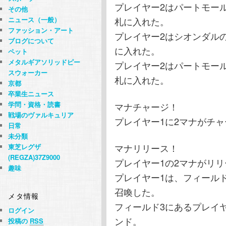
プレイヤー2はパートモー
その他
札に入れた。
ニュース（一般）
ファッション・アート
プレイヤー2はシオンダル
ブログについて
に入れた。
ペット
メタルギアソリッドピー
プレイヤー2はパートモー
スウォーカー
札に入れた。
京都
卒業生ニュース
学問・資格・読書
マナチャージ！
戦場のヴァルキュリア
プレイヤー1に2マナがチ
日常
未分類
マナリリース！
東芝レグザ
(REGZA)37Z9000
プレイヤー1の2マナがリ
趣味
プレイヤー1は、フィール
召喚した。
メタ情報
フィールド3にあるプレイ
ログイン
ンド。
投稿の
RSS