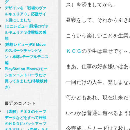
グ
ス）を済ましてから、
デザインを「戦場のヴァ
ルキュリア３」応援サイ
昼寝をして、それから引き
ト風にしました
[ミニレビュー]戦場のヴァ
ルキュリア３体験版の感
こういう楽しいことを生業
想
(感想レビュー)PS Move
ＫＣＧ
の学生は幸せです～
のスポーツチャンピオ
ン：卓球=テーブルテニス
編
まあ、仕事の好き嫌いはあるけ
PlayStation Moveのモー
ションコントローラだけ
一回だけの人生、楽しまなき
買ってきました(体験版付
き)
何かともあれ、現在出来た
最近のコメント
（図解）ＰＳ３のセーブ
いつかは普通に遊べるよう
データなどをすべて外部
のＨＤＤにバックアップ
今完成したカードは７枚しかな
する方法
に
（図解）ＰＳ