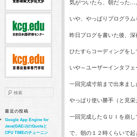
気がついたら、朝だった…。(
テ
ン
いや、やっぱりプログラム
ン
ツ
昨日ブログを書いた後、深
ツ
へ
ひたすらコーディングをして
へ
移
移
動
いや～ユーザーインタフェ
動
一回完成寸前まで出来まし
検
索
やっぱり使い勝手（と見栄
最近の投稿
一回完成したＧＵＩを崩して
Google App Engine for
Java(GAE/J)のQuotaと
で、朝の１２時くらいで起
CPU TIMEのチューニン