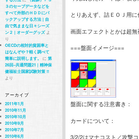
３のセーブデータなどを
すべて外部のＨＤＤにバ
とりあえず、詰ＥＯＪ用に作
ックアップする方法 | 自
由で気ままな日々シーズ
画面エフェクトとかは超無
ン２ | オーダーグッズ
よ
り
OECDの相対的貧困率と
===盤面イメージ===
はなんぞや？軽く調べて
簡単に説明します。
に
第
26回–共通問題21 | 精神保
健福祉士国家試験対策 !!
より
アーカイブ
盤面に関する注意書き：
2011年1月
2010年11月
2010年10月
カードについて：
2010年9月
2010年7月
3/2/2はマナコスト／攻
2010年6月