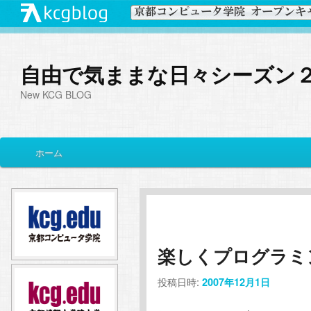
自由で気ままな日々シーズン
New KCG BLOG
メ
ホーム
メ
サ
イ
ン
イ
ブ
メ
ニ
ン
コ
ュ
ー
楽しくプログラミング♪
コ
ン
投稿日時:
2007年12月1日
ン
テ