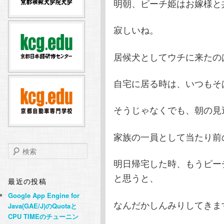
明朝、ピーチ姫はお嫁様と
テ
ン
寂しいね。
ン
ツ
居候犬としてウチに来たの
ツ
へ
自宅に居る時は、いつもそ
へ
移
移
動
そうじゃなくでも、朝の見
動
家族の一員として当たり前
検
索
明日帰宅した時、もうピー
と思うと、
最近の投稿
Google App Engine for
なんだかしんみりしてきま
Java(GAE/J)のQuotaと
CPU TIMEのチューニン