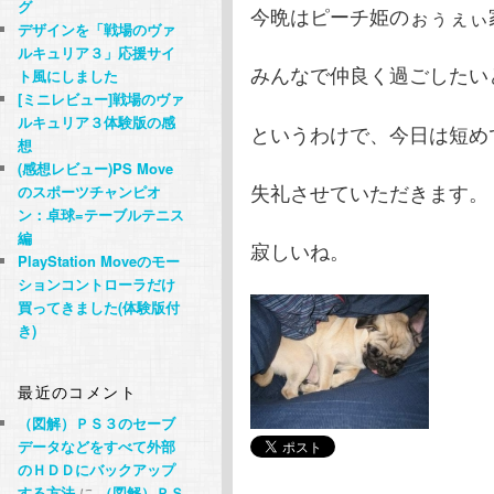
グ
今晩はピーチ姫のぉぅぇぃ
デザインを「戦場のヴァ
ルキュリア３」応援サイ
みんなで仲良く過ごしたい
ト風にしました
[ミニレビュー]戦場のヴァ
ルキュリア３体験版の感
というわけで、今日は短め
想
(感想レビュー)PS Move
失礼させていただきます。
のスポーツチャンピオ
ン：卓球=テーブルテニス
編
寂しいね。
PlayStation Moveのモー
ションコントローラだけ
買ってきました(体験版付
き)
最近のコメント
（図解）ＰＳ３のセーブ
データなどをすべて外部
のＨＤＤにバックアップ
する方法
に
（図解）ＰＳ