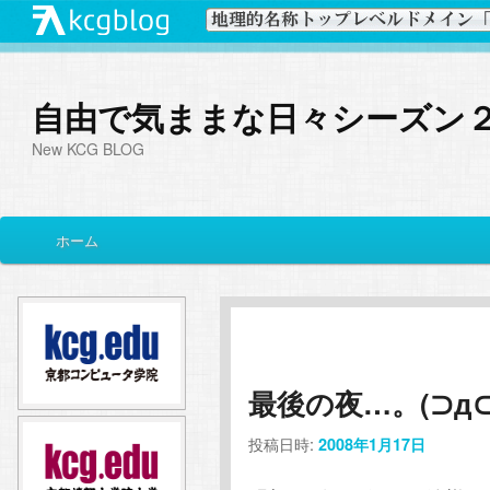
自由で気ままな日々シーズン
New KCG BLOG
メ
ホーム
メ
サ
イ
ン
イ
ブ
メ
ニ
ン
コ
ュ
ー
最後の夜…。(⊃д⊂
コ
ン
投稿日時:
2008年1月17日
ン
テ