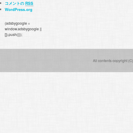
コメントの
RSS
WordPress.org
(adsbygoogle =
window.adsbygoogle ||
[]).push({});
All contents copyright (C