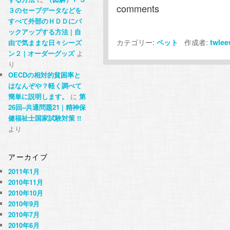
comments
３のセーブデータなどを
すべて外部のＨＤＤにバ
ックアップする方法 | 自
カテゴリー:
作成者:
ペット
twle
由で気ままな日々シーズ
ン２ | オーダーグッズ
よ
り
OECDの相対的貧困率と
はなんぞや？軽く調べて
簡単に説明します。
に
第
26回–共通問題21 | 精神保
健福祉士国家試験対策 !!
より
アーカイブ
2011年1月
2010年11月
2010年10月
2010年9月
2010年7月
2010年6月