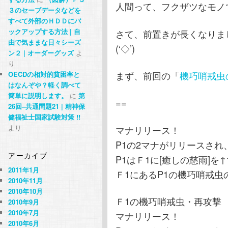
人間って、フクザツなモノです
３のセーブデータなどを
すべて外部のＨＤＤにバ
ックアップする方法 | 自
さて、前置きが長くなりま
由で気ままな日々シーズ
(‘◇’)ゞ
ン２ | オーダーグッズ
よ
り
まず、前回の「
機巧哨戒虫
OECDの相対的貧困率と
はなんぞや？軽く調べて
簡単に説明します。
に
第
==
26回–共通問題21 | 精神保
健福祉士国家試験対策 !!
より
マナリリース！
P1の2マナがリリースされ
アーカイブ
P1はＦ1に[癒しの慈雨]を
2011年1月
Ｆ1にあるP1の機巧哨戒虫
2010年11月
2010年10月
Ｆ1の機巧哨戒虫・再攻撃
2010年9月
2010年7月
マナリリース！
2010年6月