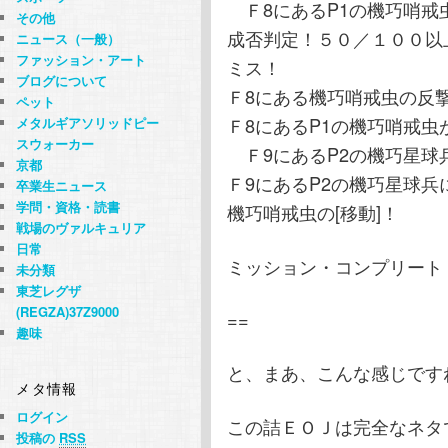
Ｆ8にあるP1の機巧哨戒
その他
成否判定！５０／１００以上
ニュース（一般）
ファッション・アート
ミス！
ブログについて
Ｆ8にある機巧哨戒虫の反
ペット
Ｆ8にあるP1の機巧哨戒虫
メタルギアソリッドピー
スウォーカー
Ｆ9にあるP2の機巧星球
京都
Ｆ9にあるP2の機巧星球兵
卒業生ニュース
学問・資格・読書
機巧哨戒虫の[移動]！
戦場のヴァルキュリア
日常
ミッション・コンプリート
未分類
東芝レグザ
(REGZA)37Z9000
==
趣味
と、まあ、こんな感じです
メタ情報
ログイン
この詰ＥＯＪは完全なネタ
投稿の
RSS