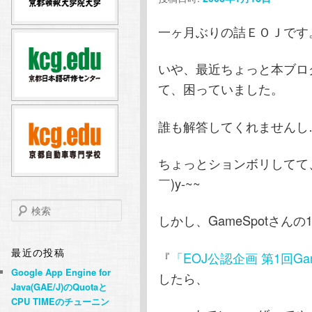
テ
ン
一ヶ月ぶりの詰ＥＯＪです
ン
ツ
いや、最近ちょっと本ブロ
ツ
へ
て、困っていました。
へ
移
誰も解答してくれませんし…。
移
動
ちょっとションボリしてて
￣)y-~~
動
検
しかし、GameSpotさん
索
最近の投稿
『
「EOJ公認企画 第1回Ga
Google App Engine for
したら、
Java(GAE/J)のQuotaと
CPU TIMEのチューニン