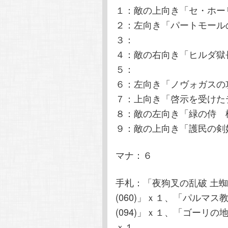
１：敵の上向き「セ・ホーリ
２：左向き「パートモールの
３：
４：敵の右向き「ヒルダ獄長
５：
６：左向き「ノヴォガスの攻
７：上向き「啓示を受けたデ
８：敵の左向き「緑の侍 柳
９：敵の上向き「護民の剣奴
マナ：６
手札：「夜狗叉の乱破 土蜘
(060)」ｘ１、「パルマス
(094)」ｘ１、「ゴーリの地
ｘ１