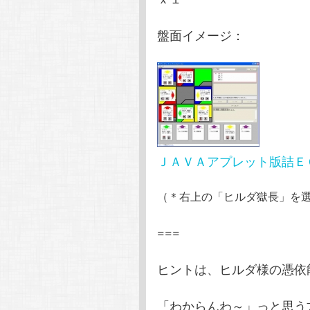
盤面イメージ：
ＪＡＶＡアプレット版詰Ｅ
（＊右上の「ヒルダ獄長」を
===
ヒントは、ヒルダ様の憑依
「わからんわ～」っと思う