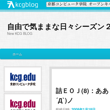
自由で気ままな日々シーズン
New KCG BLOG
メ
ホーム
メ
サ
イ
ン
イ
ブ
メ
ニ
ン
コ
ュ
ー
詰ＥＯＪ(8)：あ
コ
ン
´Д`)ノ
ン
テ
投稿日時:
2008年1月18日