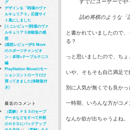
すでにユーザーでや
グ
デザインを「戦場のヴァ
ルキュリア３」応援サイ
詰め将棋のような「詰
ト風にしました
[ミニレビュー]戦場のヴァ
と書かれていましたので、
ルキュリア３体験版の感
想
る？
(感想レビュー)PS Move
のスポーツチャンピオ
っと思いましたので、ちょこ
ン：卓球=テーブルテニス
編
PlayStation Moveのモー
いや、そもそも自己満足で
ションコントローラだけ
買ってきました(体験版付
別に人気が無くでも良かっ
き)
一時期、いろんな方がコメ
最近のコメント
（図解）ＰＳ３のセーブ
なんか欲が出ちゃうよね。
データなどをすべて外部
のＨＤＤにバックアップ
する方法
に
（図解）ＰＳ