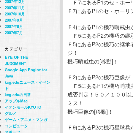
Ｆ7にあるP1のセ・ホー
2007年12月
2007年11月
Ｆ7にあるP1のセ・ホーリ
2007年10月
2007年9月
Ｆ4にあるP1の機巧哨戒虫
2007年8月
2007年7月
Ｆ5にあるP2の機巧の継
Ｆ5にあるP2の機巧の継承
カテゴリー
ジ！
EYE OF THE
機巧哨戒虫の[移動]！
JUDGMENT
Google App Engine for
Ｆ2にあるP2の機巧巨像が
Java
kcg.eduニュース・イベン
Ｆ5にあるP1の機巧哨戒
ト
成否判定！５０／１００以上
kcg.eduの日常
アップルMac
ミス！
イオンモールKYOTO
機巧巨像の[移動]！
グルメ
ゲーム・アニメ・マンガ
コンピュータ
Ｆ9にあるP2の機巧星球兵
スポーツ