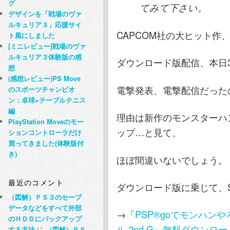
グ
てみて下さい。
デザインを「戦場のヴァ
ルキュリア３」応援サイ
CAPCOM社の大ヒット作
ト風にしました
[ミニレビュー]戦場のヴァ
ルキュリア３体験版の感
ダウンロード版配信、本日
想
(感想レビュー)PS Move
電撃発表、電撃配信だった
のスポーツチャンピオ
ン：卓球=テーブルテニス
編
理由は新作のモンスターハ
PlayStation Moveのモー
ップ…と見て、
ションコントローラだけ
買ってきました(体験版付
き)
ほぼ間違いないでしょう。
最近のコメント
ダウンロード版に乗じて、
（図解）ＰＳ３のセーブ
データなどをすべて外部
→「
PSP®goでモンハン
のＨＤＤにバックアップ
ル 2nd G』無料ダウン
する方法
に
（図解）ＰＳ