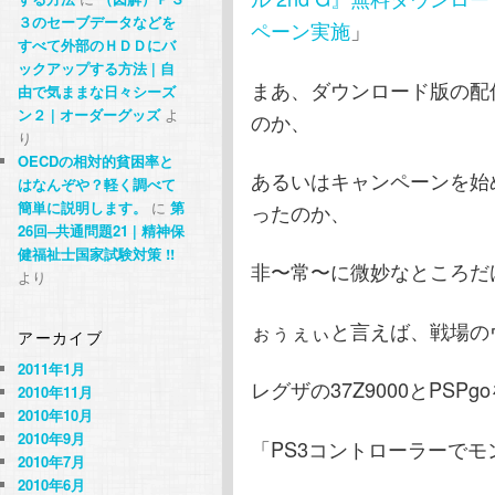
３のセーブデータなどを
ペーン実施
」
すべて外部のＨＤＤにバ
ックアップする方法 | 自
まあ、ダウンロード版の配
由で気ままな日々シーズ
ン２ | オーダーグッズ
よ
のか、
り
OECDの相対的貧困率と
あるいはキャンペーンを始
はなんぞや？軽く調べて
簡単に説明します。
に
第
ったのか、
26回–共通問題21 | 精神保
健福祉士国家試験対策 !!
非〜常〜に微妙なところだ
より
ぉぅぇぃと言えば、戦場の
アーカイブ
2011年1月
レグザの37Z9000とPSP
2010年11月
2010年10月
2010年9月
「PS3コントローラーで
2010年7月
2010年6月