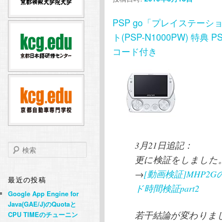
テ
ン
PSP go「プレイステーシ
ン
ツ
ト(PSP-N1000PW) 特
コード付き
ツ
へ
へ
移
移
動
動
3月21日追記：
検
索
更に検証をしました
→
[動画検証]MHP
最近の投稿
ド時間検証part2
Google App Engine for
Java(GAE/J)のQuotaと
若干結論が変わりま
CPU TIMEのチューニン