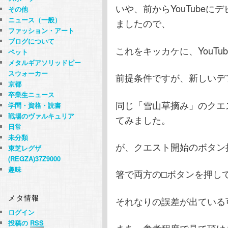
いや、前からYouTube
その他
ニュース（一般）
ましたので、
ファッション・アート
ブログについて
これをキッカケに、YouT
ペット
メタルギアソリッドピー
スウォーカー
前提条件ですが、新しいデ
京都
卒業生ニュース
同じ「雪山草摘み」のクエ
学問・資格・読書
戦場のヴァルキュリア
てみました。
日常
未分類
が、クエスト開始のボタン
東芝レグザ
(REGZA)37Z9000
趣味
箸で両方の□ボタンを押し
メタ情報
それなりの誤差が出ている
ログイン
投稿の
RSS