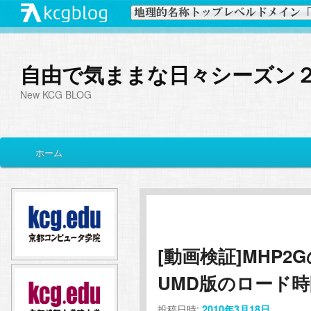
自由で気ままな日々シーズン
New KCG BLOG
メ
ホーム
メ
サ
イ
ン
イ
ブ
メ
ニ
ン
コ
ュ
ー
[動画検証]MHP
コ
ン
UMD版のロード
ン
テ
投稿日時:
2010年3月18日