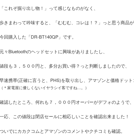
「これぞ掘り出し物！」って感じなものがなく、
歩きまわって吟味すると、「むむむ、コレは！？」っと思う商品が
今回購入した「DR-BT140QP」です。
元々Bluetoothのヘッドセットに興味がありましたし、
値段も３，５００円と、多分お買い得？っと判断しましたので、
早速携帯(正確に言うと、PHS)を取り出し、アマゾンと価格ドッ
（＊家電屋に優しくないイヤラシイ客ですね…。）
確認したところ、何れも７，０００円オーバーがデフォのようで、
一応、この値段は閉店セールに相応しいことを確認出来ました！
ついでにカカクコムとアマゾンのコメントやクチコミも確認。