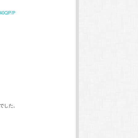
ョ
ン
0QP/P
とでした。