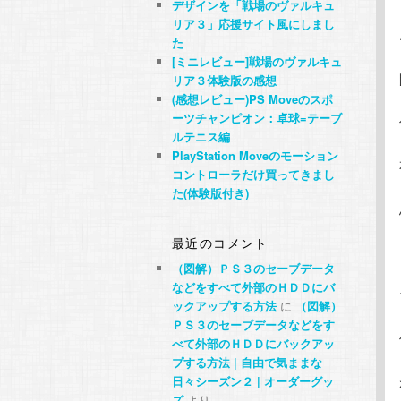
デザインを「戦場のヴァルキュ
リア３」応援サイト風にしまし
た
[ミニレビュー]戦場のヴァルキュ
リア３体験版の感想
(感想レビュー)PS Moveのスポ
ーツチャンピオン：卓球=テーブ
ルテニス編
PlayStation Moveのモーション
コントローラだけ買ってきまし
た(体験版付き)
最近のコメント
（図解）ＰＳ３のセーブデータ
などをすべて外部のＨＤＤにバ
ックアップする方法
に
（図解）
ＰＳ３のセーブデータなどをす
べて外部のＨＤＤにバックアッ
プする方法 | 自由で気ままな
日々シーズン２ | オーダーグッ
ズ
より