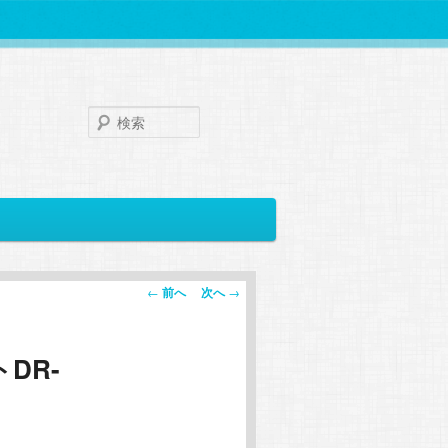
検
索
投
←
前へ
次へ
→
稿
ナ
トDR-
ビ
ゲ
ー
シ