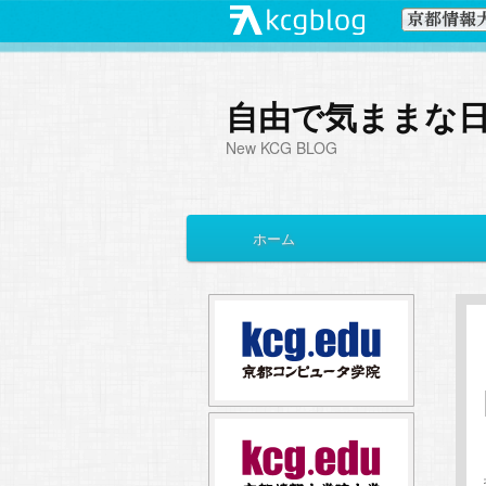
自由で気ままな
New KCG BLOG
メ
ホーム
メ
サ
イ
ン
イ
ブ
メ
ニ
ン
コ
ュ
ー
コ
ン
ン
テ