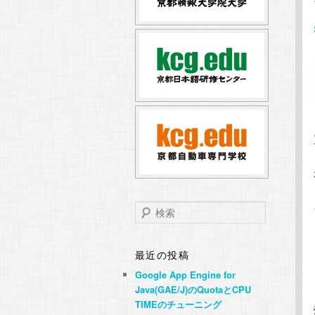
テ
ン
ン
ツ
ツ
へ
へ
移
移
動
動
検
索
最近の投稿
Google App Engine for
Java(GAE/J)のQuotaとCPU
TIMEのチューニング