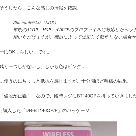
そうしたら、こんな感じの情報を確認。
Bluetooth®2.0（EDR）
市販のA2DP、HSP、AVRCPのプロファイルに対応したヘ
用いただけますが、機器によっては正しく動作しない場合が
一応OK…らしい…です。
残り一つしかないし、しかも色はピンク…、
…使うのにちょっと抵抗を感じますが、十分間ほど熟慮の結果、
「値段が正義！」なので、臨時レジにBT140QPを持っていきまし
↓購入した「DR-BT140QP/P」のパッケージ