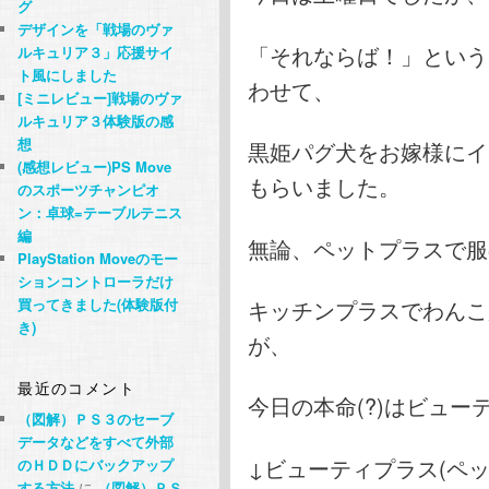
グ
デザインを「戦場のヴァ
「それならば！」という
ルキュリア３」応援サイ
ト風にしました
わせて、
[ミニレビュー]戦場のヴァ
ルキュリア３体験版の感
想
黒姫パグ犬をお嫁様にイ
(感想レビュー)PS Move
もらいました。
のスポーツチャンピオ
ン：卓球=テーブルテニス
編
無論、ペットプラスで服
PlayStation Moveのモー
ションコントローラだけ
キッチンプラスでわんこ
買ってきました(体験版付
き)
が、
最近のコメント
今日の本命(?)はビュ
（図解）ＰＳ３のセーブ
データなどをすべて外部
↓ビューティプラス(ペ
のＨＤＤにバックアップ
する方法
に
（図解）ＰＳ