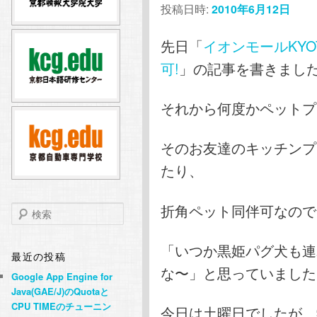
投稿日時:
2010年6月12日
テ
ン
先日「
イオンモールKY
ン
ツ
可!
」の記事を書きまし
ツ
へ
それから何度かペットプ
へ
移
そのお友達のキッチンプ
移
動
たり、
動
折角ペット同伴可なので
検
索
「いつか黒姫パグ犬も連
最近の投稿
な〜」と思っていました
Google App Engine for
Java(GAE/J)のQuotaと
CPU TIMEのチューニン
今日は土曜日でしたが、