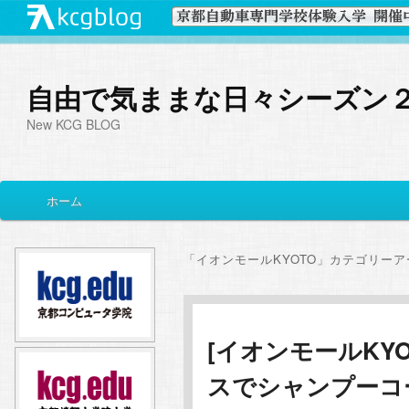
自由で気ままな日々シーズン
New KCG BLOG
メ
ホーム
メ
サ
イ
ン
イ
ブ
メ
「
イオンモールKYOTO
」カテゴリーア
ニ
ン
コ
ュ
ー
コ
ン
[イオンモールKY
スでシャンプーコ
ン
テ