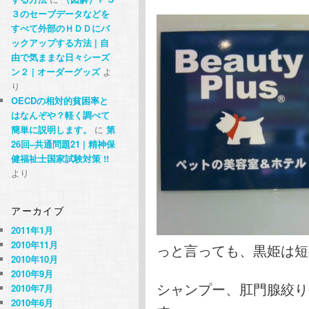
３のセーブデータなどを
すべて外部のＨＤＤにバ
ックアップする方法 | 自
由で気ままな日々シーズ
ン２ | オーダーグッズ
よ
り
OECDの相対的貧困率と
はなんぞや？軽く調べて
簡単に説明します。
に
第
26回–共通問題21 | 精神保
健福祉士国家試験対策 !!
より
アーカイブ
2011年1月
2010年11月
っと言っても、黒姫は短
2010年10月
2010年9月
シャンプー、肛門腺絞り
2010年7月
2010年6月