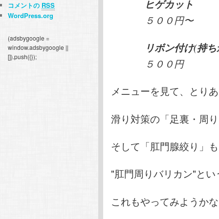
ヒゲカット
コメントの
RSS
WordPress.org
５００円〜
(adsbygoogle =
リボン付け(持ち
window.adsbygoogle ||
[]).push({});
５００円
メニューを見て、とりあ
滑り対策の「足裏・周り
そして「肛門腺絞り」も
"肛門周りバリカン"と
これもやってみようかな