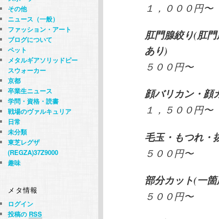
１，０００円〜
その他
ニュース（一般）
ファッション・アート
肛門腺絞り(肛
ブログについて
あり)
ペット
メタルギアソリッドピー
５００円〜
スウォーカー
京都
卒業生ニュース
顔バリカン・顔
学問・資格・読書
１，５００円〜
戦場のヴァルキュリア
日常
未分類
毛玉・もつれ・
東芝レグザ
５００円〜
(REGZA)37Z9000
趣味
部分カット(一箇
メタ情報
５００円〜
ログイン
投稿の
RSS