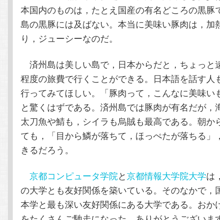
本国内のものは，たとえ国産の有名どころの黒豚
島の黒豚には及ばない。本当に美味い豚肉は，加
り，ジューシーなのだ。
済州島は美しい島で，日本からだと，ちょっと
程度の旅費で行くことができる。日本語を話す人
行ってみてほしい。「豚肉って，こんなに美味い
と驚くはずである。済州島では豚肉が有名だが，
太刀魚や鯖も，シイラも烏賊も最高である。朝か
ても，「目から鱗が落ちて，ほっぺたが落ちる」
きるだろう。
京都コンピュータ学院
と
京都情報大学院大学
は
の大学とも友好関係を築いている。そのなかで，
本学と最も深い友好関係にある大学である。おか
をたくさんご馳走になった。ありがとうございま