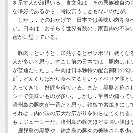
を示す人が結構いる。食文化は，その民族独自の
な嗜好であるから，特段言うこともないのだが。
しかし，そのおかげで，日本では美味い肉を食
い。日本は，おそらく世界有数の，家畜肉の不味
密かに思っている。
豚肉，というと，加熱するとボソボソに硬くな
人が多いと思う。すこし前の日本では，豚肉はボ
が普通だったし，牛肉は日本独特の配合飼料の匂
近，どんぐりばかり食べてるというイベリア豚と
入ってきて，好評を得ている。また，黒豚と称さ
シーで美味いものが多い。しかし，筆者の知って
済州島の豚肉が一番だと思う。鉄板で素焼きにし
それは，肉の味の広大な広がりを知らせてくれる
も，ジューシーだ。済州島の豚肉ほど美味い豚は
鹿児島の黒豚や，徳之島の豚肉の美味さも多少