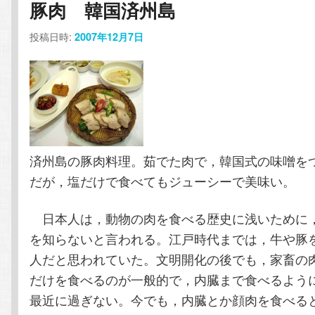
豚肉 韓国済州島
コ
ン
投稿日時:
2007年12月7日
ン
テ
テ
ン
ン
ツ
ツ
へ
済州島の豚肉料理。茹でた肉で，韓国式の味噌を
だが，塩だけで食べてもジューシーで美味い。
へ
移
日本人は，動物の肉を食べる歴史に浅いために
移
動
を知らないと言われる。江戸時代までは，牛や豚
動
人だと思われていた。文明開化の後でも，家畜の
だけを食べるのが一般的で，内臓まで食べるよう
最近に過ぎない。今でも，内臓とか顔肉を食べる