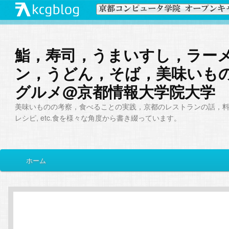
鮨，寿司，うまいすし，ラー
ン，うどん，そば，美味いも
グルメ@京都情報大学院大学
美味いものの考察，食べることの実践，京都のレストランの話，
レシピ, etc.食を様々な角度から書き綴っています。
メ
ホーム
メ
サ
イ
ン
イ
ブ
メ
ニ
ン
コ
ュ
ー