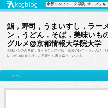
鮨，寿司，うまいすし，ラー
ン，うどん，そば，美味いも
グルメ@京都情報大学院大学
美味いものの考察，食べることの実践，京都のレストランの話，
レシピ, etc.食を様々な角度から書き綴っています。
メ
ホーム
メ
サ
イ
ン
イ
ブ
メ
ニ
ン
コ
ュ
ー