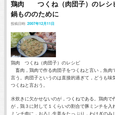
鶏肉 つくね（肉団子）のレ
コ
ン
鍋もののために
ン
テ
投稿日時:
2007年12月11日
テ
ン
ン
ツ
ツ
へ
鶏肉 つくね（肉団子）のレシピ
へ
移
畜肉，鶏肉で作る肉団子をつくねと言い，魚肉
言う。肉団子というのは直接的過ぎて，どうも味
移
動
つくねと言おう。
動
水炊きに欠かせないのが，つくねである。鶏肉で
が，鶏３に対して１くらいの割合で豚ミンチを入
ミンチ肉に，おろし生姜をたっぷり，わけぎのみ