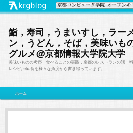
鮨，寿司，うまいすし，ラー
ン，うどん，そば，美味いも
グルメ@京都情報大学院大学
美味いものの考察，食べることの実践，京都のレストランの話，
レシピ, etc.食を様々な角度から書き綴っています。
メ
ホーム
メ
サ
イ
ン
イ
ブ
メ
ニ
ン
コ
ュ
ー