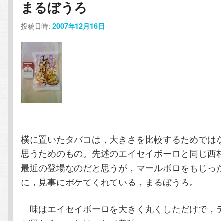
まるぼうろ
コ
ン
投稿日時:
2007年12月16日
ン
テ
テ
ン
ン
ツ
ツ
へ
へ
移
横に置いたタバコは，大きさを比較するためでは
思うためのもの。先述のエイセイボーロと同じ西
移
動
最近の登場なのだと思うが，マールボロをもじっ
動
に，見事にボケてくれている，まるぼうろ。
味はエイセイボーロを大きく丸くしただけで，