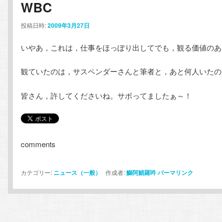
WBC
コ
ン
投稿日時:
2009年3月27日
ン
テ
いやあ，これは，仕事をほっぽり出してでも，観る価値のあ
テ
ン
観ていたのは，サスペンダーさんと筆者と，あと何人いたの
ン
ツ
皆さん，許してくださいね。サボってましたぁ～！
ツ
へ
へ
移
comments
移
動
カテゴリー:
ニュース（一般）
作成者:
鰤阿鯖羅吽
パーマリンク
動