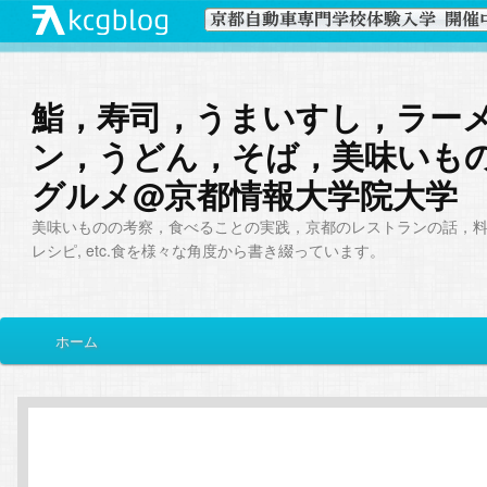
鮨，寿司，うまいすし，ラー
ン，うどん，そば，美味いも
グルメ@京都情報大学院大学
美味いものの考察，食べることの実践，京都のレストランの話，
レシピ, etc.食を様々な角度から書き綴っています。
メ
ホーム
メ
サ
イ
ン
イ
ブ
メ
ニ
ン
コ
ュ
ー