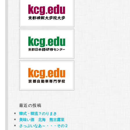
最近の投稿
韓式・韓流？のりまき
美味い酒 北海 熊古露里
さっぶいなあ～・・・その２