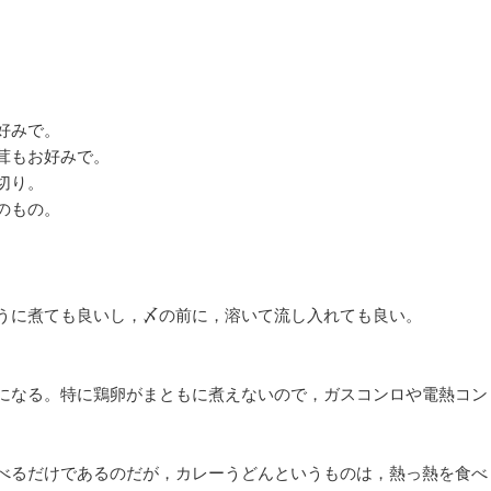
好みで。
茸もお好みで。
切り。
のもの。
うに煮ても良いし，〆の前に，溶いて流し入れても良い。
になる。特に鶏卵がまともに煮えないので，ガスコンロや電熱コン
べるだけであるのだが，カレーうどんというものは，熱っ熱を食べ