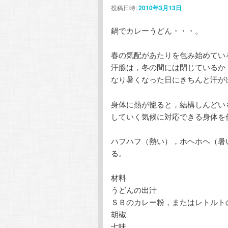
投稿日時:
2010年3月13日
ン
テ
鍋でカレーうどん・・・。
テ
ン
春の気配があたりを包み始めてい
ン
ツ
汗腺は，冬の間には閉じているか
なり暑くなった日にきちんと汗が
ツ
へ
身体に熱が籠ると，結構しんどい
へ
移
していく気候に対応できる身体を
移
動
ハフハフ（熱い），ホヘホヘ（暑
る。
動
材料
うどんの出汁
ＳＢのカレー粉，またはレトルト
胡椒
七味