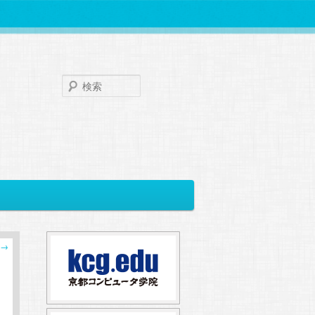
検
索
→