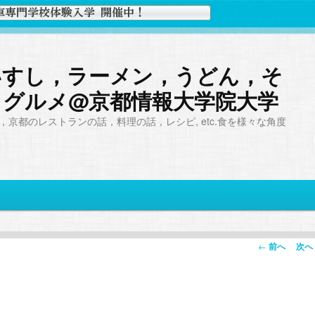
いすし，ラーメン，うどん，そ
，グルメ@京都情報大学院大学
京都のレストランの話，料理の話，レシピ, etc.食を様々な角度
投
←
前へ
次へ
稿
ナ
。
ビ
ゲ