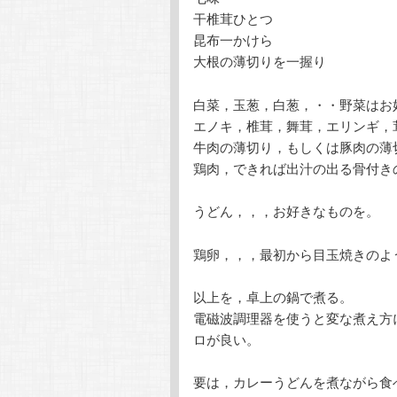
干椎茸ひとつ
昆布一かけら
大根の薄切りを一握り
白菜，玉葱，白葱，・・野菜はお
エノキ，椎茸，舞茸，エリンギ，
牛肉の薄切り，もしくは豚肉の薄
鶏肉，できれば出汁の出る骨付き
うどん，，，お好きなものを。
鶏卵，，，最初から目玉焼きのよ
以上を，卓上の鍋で煮る。
電磁波調理器を使うと変な煮え方
ロが良い。
要は，カレーうどんを煮ながら食