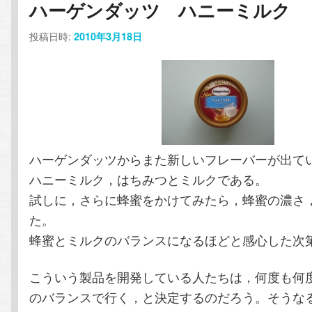
ハーゲンダッツ ハニーミルク
コ
ン
投稿日時:
2010年3月18日
ン
テ
テ
ン
ン
ツ
ツ
へ
ハーゲンダッツからまた新しいフレーバーが出て
ハニーミルク，はちみつとミルクである。
へ
移
試しに，さらに蜂蜜をかけてみたら，蜂蜜の濃さ
移
動
た。
蜂蜜とミルクのバランスになるほどと感心した次
動
こういう製品を開発している人たちは，何度も何
のバランスで行く，と決定するのだろう。そうな