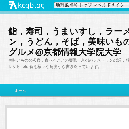
鮨，寿司，うまいすし，ラー
ン，うどん，そば，美味いも
グルメ@京都情報大学院大学
美味いものの考察，食べることの実践，京都のレストランの話，
レシピ, etc.食を様々な角度から書き綴っています。
メ
ホーム
メ
サ
イ
ン
イ
ブ
メ
ニ
ン
コ
ュ
ー