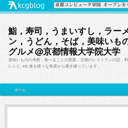
鮨，寿司，うまいすし，ラー
ン，うどん，そば，美味いも
グルメ@京都情報大学院大学
美味いものの考察，食べることの実践，京都のレストランの話，
レシピ, etc.食を様々な角度から書き綴っています。
メ
ホーム
メ
サ
イ
ン
イ
ブ
メ
ニ
ン
コ
ュ
ー