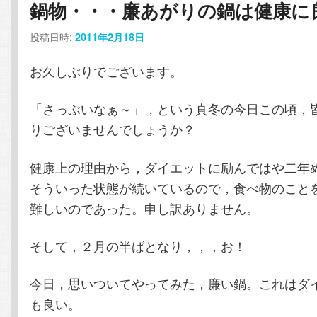
鍋物・・・廉あがりの鍋は健康に
コ
ン
投稿日時:
2011年2月18日
ン
テ
お久しぶりでございます。
テ
ン
「さっぶいなぁ～」，という真冬の今日この頃，
ン
ツ
りございませんでしょうか？
ツ
へ
健康上の理由から，ダイエットに励んではや二年
へ
移
そういった状態が続いているので，食べ物のこと
難しいのであった。申し訳ありません。
移
動
そして，２月の半ばとなり，，，お！
動
今日，思いついてやってみた，廉い鍋。これはダ
も良い。