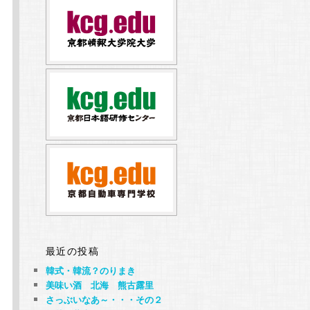
最近の投稿
韓式・韓流？のりまき
美味い酒 北海 熊古露里
さっぶいなあ～・・・その２