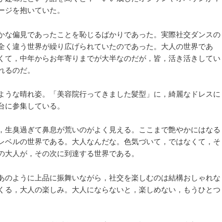
ージを抱いていた。
かな偏見であったことを恥じるばかりであった。実際社交ダンスの
全く違う世界が繰り広げられていたのであった。大人の世界であ
くて，中年からお年寄りまでが大半なのだが，皆，活き活きしてい
れるのだ。
ような晴れ姿。「美容院行ってきました髪型」に，綺麗なドレスに
台に参集している。
，生臭過ぎて鼻息が荒いのがよく見える。ここまで艶やかにはなる
レベルの世界である。大人なんだな。色気づいて，ではなくて，そ
の大人が，その次に到達する世界である。
あのように上品に振舞いながら，社交を楽しむのは結構おしゃれな
くる，大人の楽しみ。大人にならないと，楽しめない，もうひとつ