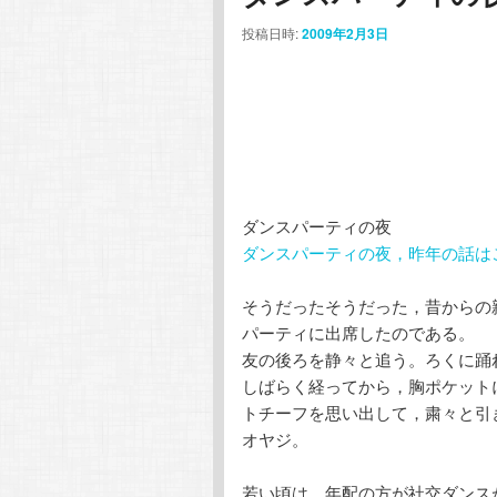
ン
テ
投稿日時:
2009年2月3日
テ
ン
ン
ツ
ツ
へ
ダンスパーティの夜
へ
移
ダンスパーティの夜，昨年の話は
移
動
そうだったそうだった，昔からの
パーティに出席したのである。
動
友の後ろを静々と追う。ろくに踊
しばらく経ってから，胸ポケット
トチーフを思い出して，粛々と引
オヤジ。
若い頃は，年配の方が社交ダンス