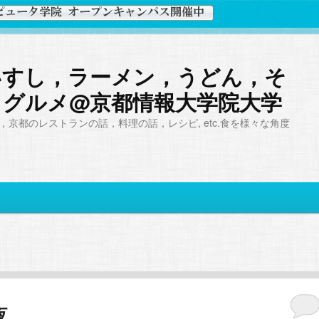
いすし，ラーメン，うどん，そ
，グルメ@京都情報大学院大学
京都のレストランの話，料理の話，レシピ, etc.食を様々な角度
夜