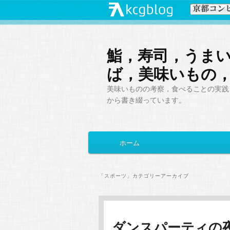
鮨，寿司，うま
ば，美味いもの
美味いものの考察，食べることの実践，
から書き綴っています。
メ
ホーム
メ
サ
イ
ン
イ
ブ
メ
「
スポーツ
」カテゴリーアーカイブ
ニ
ン
コ
ュ
ー
コ
ン
ダンスパーティの