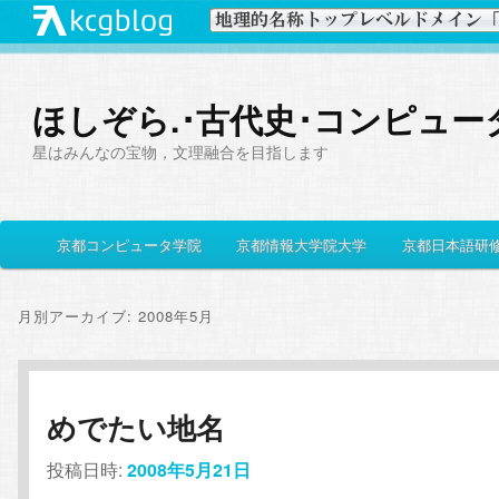
ほしぞら.･古代史･コンピュー
星はみんなの宝物，文理融合を目指します
メ
京都コンピュータ学院
京都情報大学院大学
京都日本語研
メ
サ
イ
ン
イ
ブ
メ
月別アーカイブ:
2008年5月
ニ
ン
コ
ュ
ー
コ
ン
めでたい地名
ン
テ
投稿日時:
2008年5月21日