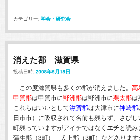
カテゴリー:
学会・研究会
消えた郡 滋賀県
投稿日時:
2008年5月18日
この度滋賀県も多くの郡が消えました。
高
甲賀郡
は甲賀市に
野洲郡
は野洲市に
栗太郡
は
これらはいいとして
滋賀郡
は大津市に
神崎郡
日市市）に吸収されて名前も残らず、さびし
町残っていますがアイチではなく
と読み
エチ
蒲生郡（3町）、犬上郡（3町）などあります