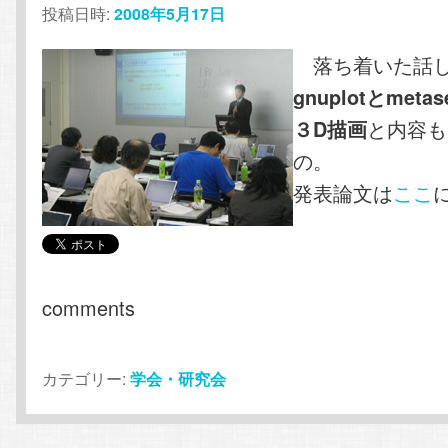
投稿日時:
2008年5月17日
落ち着いた話
gnuplotとmeta
と内容も
３D描画
の。
発表論文は
ここ
comments
カテゴリー:
学会・研究会