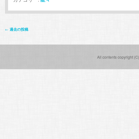
投
←
過去の投稿
稿
ナ
ビ
All contents copyright (C
ゲ
ー
シ
ョ
ン