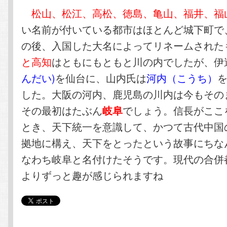
テ
ン
松山、松江、高松、徳島、亀山、福井、福
い名前が付いている都市はほとんど城下町で
ン
ツ
の後、入国した大名によってリネームされた
と高知
はともにもともと川の内でしたが、伊
ツ
へ
んだい)
を仙台に、山内氏は
河内（こうち）
へ
移
した。大阪の河内、鹿児島の川内は今もその
その最初はたぶん
でしょう。信長がここ
岐阜
移
動
とき、天下統一を意識して、かつて古代中国
動
拠地に構え、天下をとったという故事にちな
なわち岐阜と名付けたそうです。現代の合併
よりずっと趣が感じられますね