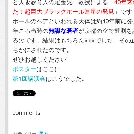
と大阪教育大の定金晃三教授による「
40年
た：超巨大ブラックホール連星の発見
」です
ホールのペアといわれる天体は約40年前に発見
年ころ当時の
が京都の空で観測を
無謀な若者
るのです。結果はもちろん×××でした。その
らかにされたのです。
ぜひお越しください。
ポスター
はここに
第1回講演会
はこうでした。
comments
カテゴリー:
星々