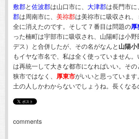
敷郡
と
佐波郡
は山口市に、
大津郡
は長門市に
郡
は周南市に、
美祢郡
は美祢市に吸収され、
全に消えたのです。そして７番目は問題の
厚
った楠町は宇部市に吸収され、山陽町は小野
デス）と合併したが、その名がなんと
山陽小
もイヤな市名で、私は全く使っていません。
は再統一して大きな都市になればいい。その
狭市ではなく、
がいいと思っています
厚東市
土の人しかわからないでしょうね。長くなる
comments