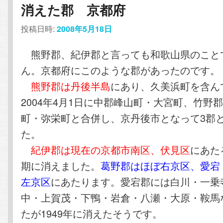
消えた郡 京都府
投稿日時:
2008年5月18日
熊野郡、紀伊郡と言っても和歌山県のこと
ん。京都府にこのような郡があったのです。
熊野郡は丹後半島
にあり、久美浜町を含ん
2004年4月1日に中郡峰山町・大宮町、竹野
町・弥栄町と合併し、京丹後市となって3郡
た。
紀伊郡は現在の京都市南区、伏見区
にあた
期に消えました。
葛野郡はほぼ右京区、愛宕
左京区
にあたります。愛宕郡には白川・一乗
中・上賀茂・下鴨・岩倉・八瀬・大原・鞍馬
たが1949年に消えたそうです。