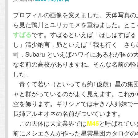
プロフィルの画像を変えました。天体写真の
ら見た鴨川とユリカモメを重ねました。とこ
です。すばるといえば「ほしはすばる
すばる
し」清少納言，昴といえば「我も行く さら
司，Subaru といえばハワイにあるわが国
な名前の高校がありますね。そんな名前の軽
した。
青くて若い（といっても約1億歳）星の集団
ャと群がっているのがよく見えます。これか
空を飾ります。ギリシアでは若き7人姉妹で
長姉アルキオネの名前がついています。
この天体は天文業界では
と呼ばれていま
M45
前にメシエさんが作った星雲星団カタログの