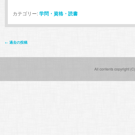
カテゴリー:
学問・資格・読書
投
←
過去の投稿
稿
ナ
ビ
All contents copyright (C
ゲ
ー
シ
ョ
ン