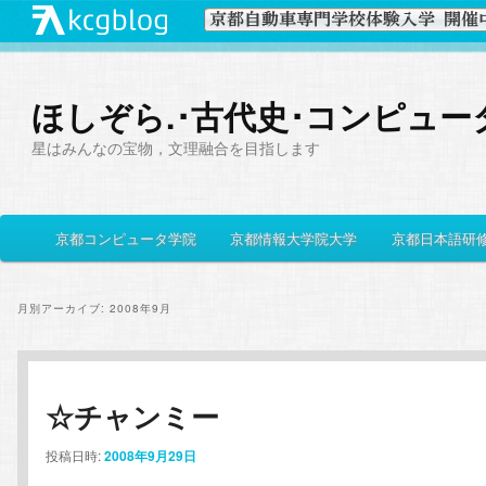
ほしぞら.･古代史･コンピュー
星はみんなの宝物，文理融合を目指します
メ
京都コンピュータ学院
京都情報大学院大学
京都日本語研
メ
サ
イ
ン
イ
ブ
メ
月別アーカイブ:
2008年9月
ニ
ン
コ
ュ
ー
コ
ン
☆チャンミー
ン
テ
投稿日時:
2008年9月29日