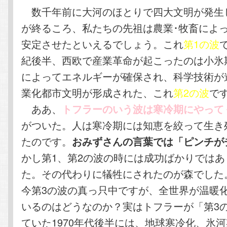
数千年前に大河のほとりで四大文明が発生
が終るころ、私たちの先祖は農業･牧畜によ
安定させたといえるでしょう。これ
第1の波
紀後半、西欧で産業革命が起こったのは小氷
によってエネルギーが確保され、科学技術が
業化都市文明が形成された、これ
第2の波
で
ああ、
トフラーのいう波は寒冷期にやって
がついた。人は寒冷期には知恵を絞って生き
たのです。
おみずさんの言葉では「ピンチが
かし第1、第2の波の時には成功ばかりでは
た。その代わりに犠牲にされたのが森でした
今第3の波の真っ只中ですが、全世界が温暖
いるのはどうなのか？実はトフラーが「第3
ていた1970年代後半には、地球寒冷化、氷