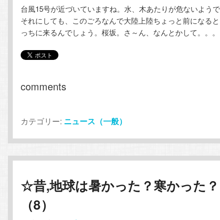
台風15号が近づいていますね。水、木あたりが危ないよう
テ
ン
それにしても、このごろなんで大陸上陸ちょっと前になると
っちに来るんでしょう。桜坂。さ～ん、なんとかして。。。
ン
ツ
ツ
へ
へ
移
comments
移
動
カテゴリー:
ニュース（一般）
動
☆昔,地球は暑かった？寒かった？
（8）