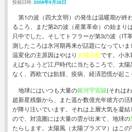
投稿日時:
2008年9月28日
第1の波（四大文明）の発生は温暖期が終
るころ、まだ第2の波（産業革命）の始まり
只中でした。そしてトフラーが第3の波（IT
測したころは氷河期再来が話題になっていま
温変化の主原因はやはり
太陽活動
です。小氷
えばちょうど江戸時代に当たるころで、太陽
なく、西欧では飢饉、疫病、経済恐慌が起こ
地球にはいつも大量の
(それは
銀河宇宙線
超新星残骸から、また遥か数億光年彼方の活
が降り注いでいます。それは上層大気を凝結
ので、対流圏には大量の雲が出来て、地球の
たらします。太陽風（太陽プラズマ）はこの