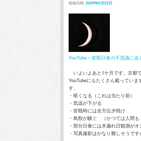
投稿日時:
2009年6月22日
YouTube – 皆既日食の不思議に迫
いよいよあと1ケ月です。京都で
YouTubeにもたくさん載って
す。
・暗くなる（これは当たり前）
・気温が下がる
・皆既時には全方位夕焼け
・鳥獣が騒ぐ （かつては人間も
・部分日食には木漏れ日観測がオ
・写真撮影はかなり難しそうですが