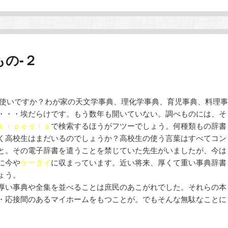
の-２
使いですか？わが家の天文学事典、理化学事典、育児事典、料理事
・・・埃だらけです。もう数年も開いていない。調べものには、そ
ｋｉｐｅｄｉａ
で検索するほうがフツーでしょう。何種類もの辞書
く高校生はまだいるのでしょうか？高校生の使う言葉はすべてコン
と。その電子辞書を遣うことを禁じていた先生がいましたが、今は
に今や
ケータイ
に収まっています。近い将来、厚くて重い事典辞書
ょう。
厚い事典や全集を並べることは庶民のあこがれでした。それらの本
・応接間のあるマイホームをもつことが。でもそんな無駄なことに