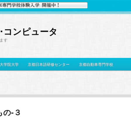
史･コンピュータ
ます
大学院大学
京都日本語研修センター
京都自動車専門学校
の-３