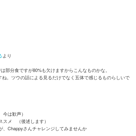
る
より
は部分食ですが80%も欠けますからこんなものかな。
いますね。ツウの話による見るだけでなく五体で感じるものらしいで
 今は歓声）
ススメ （後述します）
、Chappyさんチャレンジしてみませんか