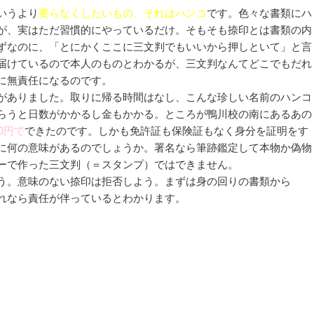
いうより
要らなくしたいもの、それはハンコ
です。色々な書類にハ
が、実はただ習慣的にやっているだけ。そもそも捺印とは書類の内
ずなのに、「とにかくここに三文判でもいいから押しといて」と言
届けているので本人のものとわかるが、三文判なんてどこでもだれ
に無責任になるのです。
がありました。取りに帰る時間はなし、こんな珍しい名前のハンコ
らうと日数がかかるし金もかかる。ところが鴨川校の南にあるあの
0円で
できたのです。しかも免許証も保険証もなく身分を証明をす
に何の意味があるのでしょうか。署名なら筆跡鑑定して本物か偽物
ーで作った三文判（＝スタンプ）ではできません。
う。意味のない捺印は拒否しよう。まずは身の回りの書類から
れなら責任が伴っているとわかります。