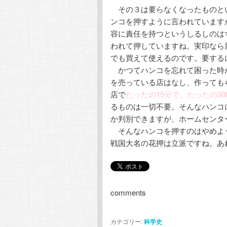
その３は要らなくなったものと
テ
ン
ンコを押すように言われています
容に責任を持つというしるしのは
ン
ツ
われて押していますね。実印なら
でも買えて使えるのです。要する
ツ
へ
かつてハンコを忘れて困った時
を売っている店はなし、作っても
へ
移
店で
たったの15分で、たったの30
るものは一切不要。そんなハンコ
移
動
か判別できますが、ホームセンタ
そんなハンコを押すのはやめよ
動
戦国大名の花押は立派ですね。あ
comments
カテゴリー:
科学史