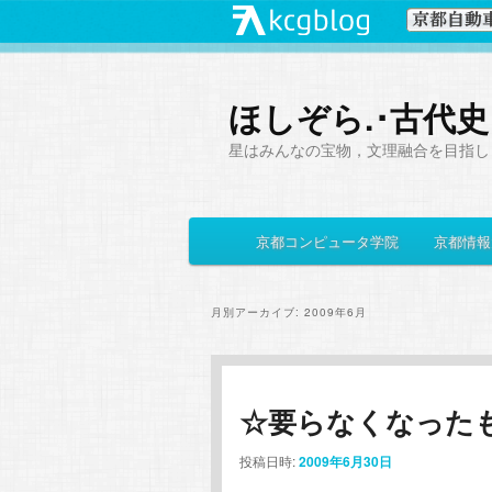
ほしぞら.･古代
星はみんなの宝物，文理融合を目指し
メ
京都コンピュータ学院
京都情報
メ
サ
イ
ン
イ
ブ
メ
月別アーカイブ:
2009年6月
ニ
ン
コ
ュ
ー
コ
ン
☆要らなくなったも
ン
テ
投稿日時:
2009年6月30日