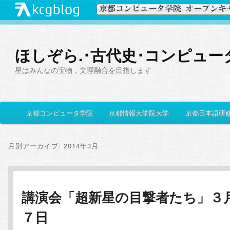
ほしぞら.･古代史･コンピュー
星はみんなの宝物，文理融合を目指します
メ
京都コンピュータ学院
京都情報大学院大学
京都日本語研
メ
サ
イ
ン
イ
ブ
メ
月別アーカイブ:
2014年3月
ニ
ン
コ
ュ
ー
コ
ン
講演会「超新星の目撃者たち」３
７日
ン
テ