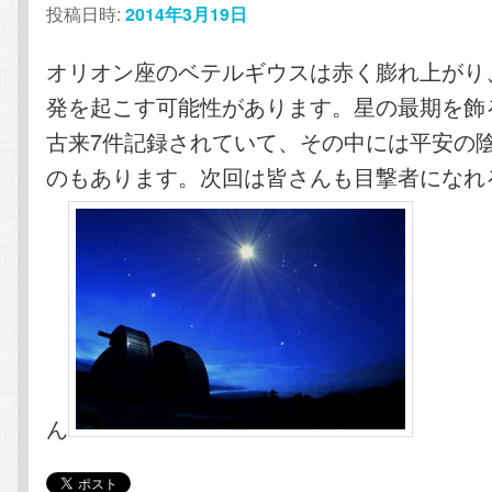
投稿日時:
2014年3月19日
テ
ン
オリオン座のベテルギウスは赤く膨れ上がり
ン
ツ
発を起こす可能性があります。星の最期を飾
ツ
へ
古来7件記録されていて、その中には平安の
のもあります。次回は皆さんも目撃者になれ
へ
移
移
動
動
ん