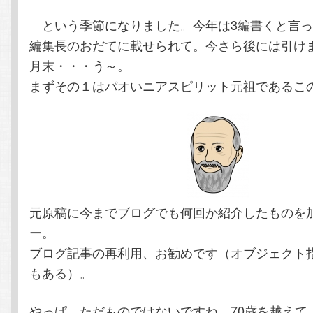
テ
ン
という季節になりました。今年は3編書くと言っ
編集長のおだてに載せられて。今さら後には引け
ン
ツ
月末・・・う～。
ツ
へ
まずその１はパオいニアスピリット元祖であるこ
へ
移
移
動
動
元原稿に今までブログでも何回か紹介したものを
ー。
ブログ記事の再利用、お勧めです（オブジェクト
もある）。
やっぱ、ただものではないですね。70歳を越えて