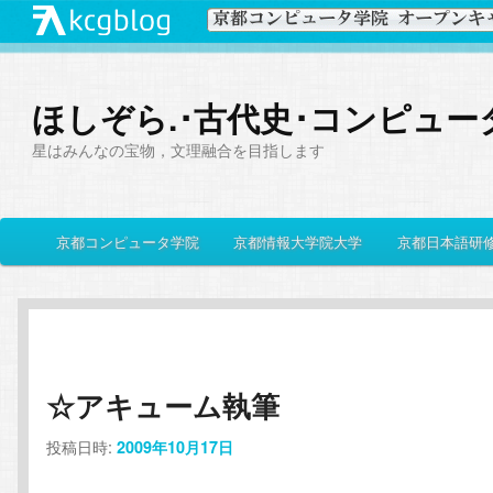
ほしぞら.･古代史･コンピュー
星はみんなの宝物，文理融合を目指します
メ
京都コンピュータ学院
京都情報大学院大学
京都日本語研
メ
サ
イ
ン
イ
ブ
メ
ニ
ン
コ
ュ
ー
☆アキューム執筆
コ
ン
投稿日時:
2009年10月17日
ン
テ