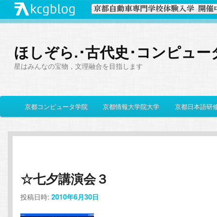
ほしぞら.･古代史･コンピュー
星はみんなの宝物，文理融合を目指します
メ
京都コンピュータ学院
京都情報大学院大学
京都日本語研
メ
サ
イ
ン
イ
ブ
メ
ニ
ン
コ
ュ
ー
☆七夕講演会３
コ
ン
投稿日時:
2010年6月30日
ン
テ