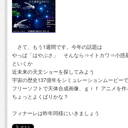
テ
ン
ン
ツ
ツ
へ
さて、もう1週間です。今年の話題は
へ
移
やっぱ「はやぶさ」 そんなら⇒イトカワ⇒小惑星⇒Yo
移
動
といくか
近未来の天文ショーを探してみよう
動
宇宙の歴史137億年をシミュレーションムービー
フリーソフトで天体合成画像、ｇｉｆ アニメを作
ちょっとよくばりかな？
フィナーレは昨年同様にいきましょう