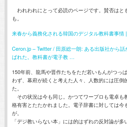
テ
ン
われわれにとって必読のページです。賛否はと
も。
ン
ツ
来春から義務化される韓国のデジタル教科書事情 | WI
ツ
へ
へ
移
Ceron.jp – Twitter / 田原総一朗: ある出版社
ばれた。教科書が電子教 …
移
動
150年前、龍馬や晋作たちをただ若いもんがつっ
動
わず、幕府が続くと考えた人々、人数的には圧倒
た。
その状況は今も同じ。かつてワープロも電卓も
格有害とたたかれました。電子辞書に対しては今
が。
「デジ教いらない本」には的はずれの反対論が多