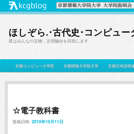
ほしぞら.･古代史･コンピュー
星はみんなの宝物，文理融合を目指します
メ
京都コンピュータ学院
京都情報大学院大学
京都日本語研
メ
サ
イ
ン
イ
ブ
メ
ニ
ン
コ
ュ
ー
☆電子教科書
コ
ン
投稿日時:
2010年10月11日
ン
テ