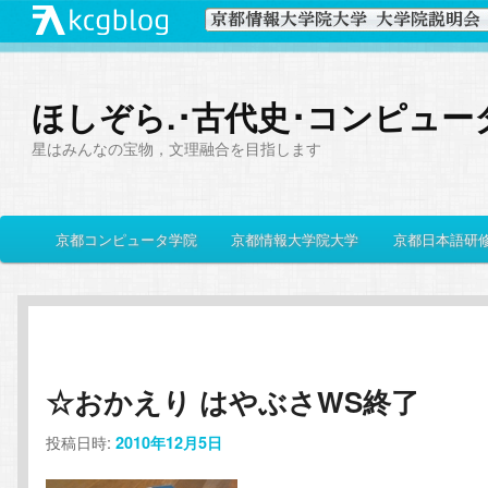
ほしぞら.･古代史･コンピュー
星はみんなの宝物，文理融合を目指します
メ
京都コンピュータ学院
京都情報大学院大学
京都日本語研
メ
サ
イ
ン
イ
ブ
メ
ニ
ン
コ
ュ
ー
☆おかえり はやぶさWS終了
コ
ン
投稿日時:
2010年12月5日
ン
テ