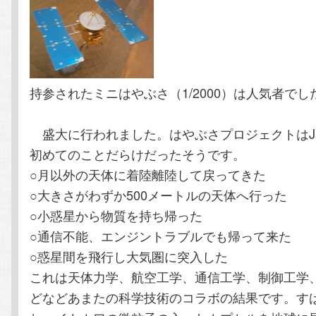
テ
ン
ン
ツ
ツ
へ
持参されたミニはやぶさ（1/2000）は人気者でし
へ
移
盛大に行われました。はやぶさプロジェクトはJa
初めてのことだらけだったそうです。
移
動
○月以外の天体に着陸離陸して戻ってきた
動
○大きさがわずか500メートルの天体へ行った
○小惑星から物質を持ち帰った
○通信不能、エンジントラブルでも帰って来た
○惑星間を飛行し大気圏に突入した
これは天体力学、航空工学、通信工学、制御工学
どなどあまたの科学技術のコラボの結果です。す