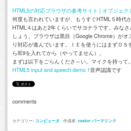
テ
ン
HTML5の対応ブラウザの参考サイト | オブジェクト
何度も言われていますが、もうすぐHTML５時代
ン
ツ
HTML４はあと2年くらいでサヨナラです。みな
ツ
へ
しょう。ブラウザは黒目（Google Chrome）が
り対応が進んでいます。ＩＥを使うにはまずＯＳを
へ
移
らIE9を入れてから（やってません）。
まずは以下をごらんくださ～い。マイクを持って
移
動
HTML5 input and speech demo 1
音声認識です
動
comments
カテゴリー:
作成者:
コンピュータ
castor
パーマリンク