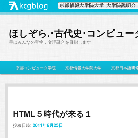
ほしぞら.･古代史･コンピュー
星はみんなの宝物，文理融合を目指します
メ
京都コンピュータ学院
京都情報大学院大学
京都日本語研
メ
サ
イ
ン
イ
ブ
メ
ニ
ン
コ
ュ
ー
HTML５時代が来る１
コ
ン
投稿日時:
2011年6月25日
ン
テ