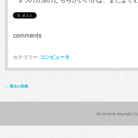
comments
カテゴリー:
コンピュータ
投
←
過去の投稿
稿
ナ
ビ
All contents copyright (C
ゲ
ー
シ
ョ