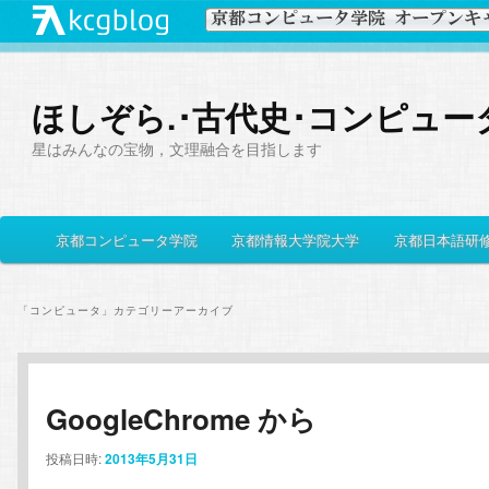
ほしぞら.･古代史･コンピュー
星はみんなの宝物，文理融合を目指します
メ
京都コンピュータ学院
京都情報大学院大学
京都日本語研
メ
サ
イ
ン
イ
ブ
メ
「
コンピュータ
」カテゴリーアーカイブ
ニ
ン
コ
ュ
ー
コ
ン
GoogleChrome から
ン
テ
投稿日時:
2013年5月31日