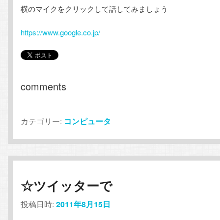
横のマイクをクリックして話してみましょう
テ
ン
https://www.google.co.jp/
ン
ツ
ツ
へ
へ
移
comments
移
動
カテゴリー:
コンピュータ
動
☆ツイッターで
投稿日時:
2011年8月15日