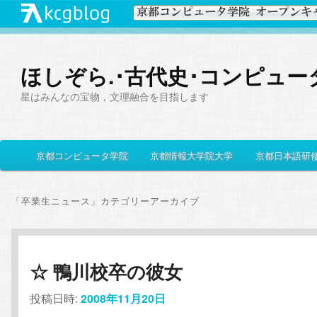
ほしぞら.･古代史･コンピュー
星はみんなの宝物，文理融合を目指します
メ
京都コンピュータ学院
京都情報大学院大学
京都日本語研
メ
サ
イ
ン
イ
ブ
メ
「
卒業生ニュース
」カテゴリーアーカイブ
ニ
ン
コ
ュ
ー
コ
ン
☆ 鴨川校卒の彼女
ン
テ
投稿日時:
2008年11月20日