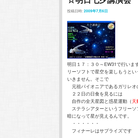
ー
テ
ン
投稿日時:
2009年7月6日
シ
ョ
ン
ツ
ン
ツ
へ
へ
移
明日１７：３０～EW31で行い
移
動
リーソフトで星空を楽しもうとい
いきません。そこで
動
元祖パイオニアであるガリレオ
２２日の日食を見るには
自作の全天星図と惑星運動（
天
ステラシアターというフリーソ
暗になって星が見えるんです。
・・・・・・
フィナーレはサプライズです