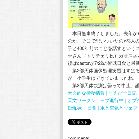
本日無事終了しました。去年か
のか、そこで思いついたのが3人
子と400年前のことを話すとい
☆さん（トリチェリ役）カオスさ
後はcastorが7/22の皆既日
第2部天体画像処理実習はすばる
が、小学生はできていましたね。
第3部天体観測は曇って中止、誰
天文的な極秘情報 | すえぴー日記
天文ワークショップ進行中 | オブ
Eclipse―日食 | 水と空気とウェブ
comments