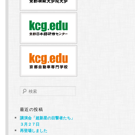
は
検
索
最近の投稿
講演会「超新星の目撃者たち」
３月２７日
再登場しました