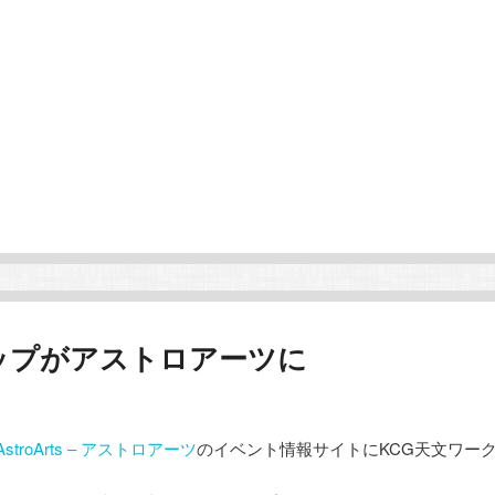
ップがアストロアーツに
AstroArts – アストロアーツ
のイベント情報サイトにKCG天文ワー
。