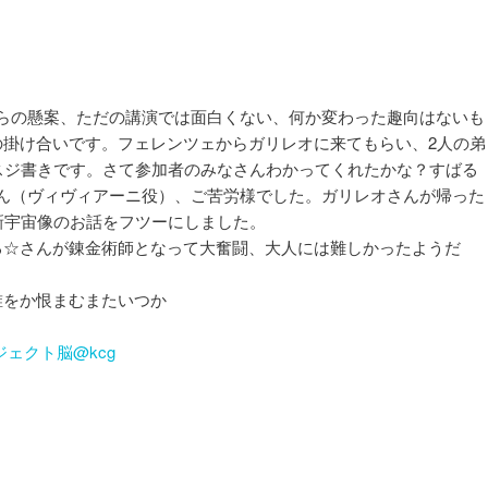
らの懸案、ただの講演では面白くない、何か変わった趣向はないも
の掛け合いです。フェレンツェからガリレオに来てもらい、2人の弟
うスジ書きです。さて参加者のみなさんわかってくれたかな？すばる
ん（ヴィヴィアーニ役）、ご苦労様でした。ガリレオさんが帰った
食と最新宇宙像のお話をフツーにしました。
☆さんが錬金術師となって大奮闘、大人には難しかったようだ
をか恨まむまたいつか
ジェクト脳@kcg
。