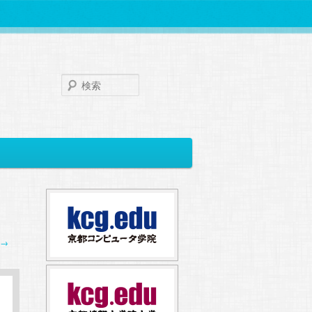
検
索
→