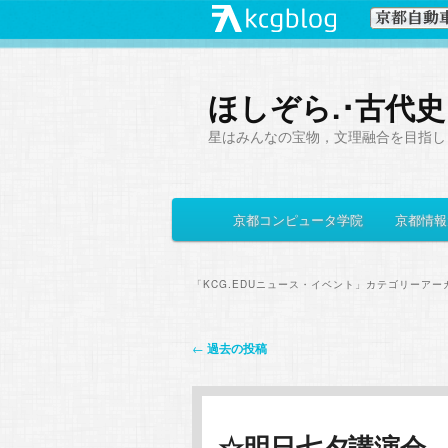
ほしぞら.･古代
星はみんなの宝物，文理融合を目指し
メ
京都コンピュータ学院
京都情報
メ
サ
イ
ン
イ
ブ
メ
「
KCG.EDUニュース・イベント
」カテゴリーアー
ニ
ン
コ
ュ
投
←
過去の投稿
ー
コ
ン
稿
ナ
ン
テ
ビ
☆明日七夕講演会
ゲ