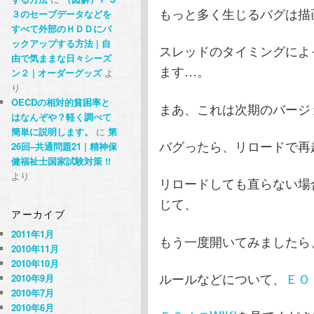
もっと多く生じるバグは描
３のセーブデータなどを
すべて外部のＨＤＤにバ
ックアップする方法 | 自
スレッドのタイミングによ
由で気ままな日々シーズ
ます…。
ン２ | オーダーグッズ
よ
り
OECDの相対的貧困率と
まあ、これは次期のバージョ
はなんぞや？軽く調べて
簡単に説明します。
に
第
バグったら、リロードで再
26回–共通問題21 | 精神保
健福祉士国家試験対策 !!
より
リロードしても直らない場
じて、
アーカイブ
2011年1月
もう一度開いてみましたら
2010年11月
2010年10月
ルールなどについて、
ＥＯ
2010年9月
2010年7月
2010年6月