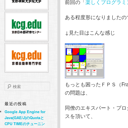
前回の「
楽しくプログラミング♪
テ
ン
ある程度形になりましたので、
ン
ツ
↓見た目はこんな感じ
ツ
へ
へ
移
移
動
動
もっとも困ったＦＰＳ（Fram
検
索
の問題は、
最近の投稿
同僚のエキスパート・プロ
Google App Engine for
スを頂いて、
Java(GAE/J)のQuotaと
CPU TIMEのチューニン