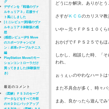
グ
どうにか解決。ありがとうご
デザインを「戦場のヴァ
ルキュリア３」応援サイ
さすが
ＫＣＧ
のカリスマ教
ト風にしました
[ミニレビュー]戦場のヴァ
ルキュリア３体験版の感
いや～元々ＦＰＳ１０くら
想
(感想レビュー)PS Move
おかげでＦＰＳ２５でもほど
のスポーツチャンピオ
ン：卓球=テーブルテニス
編
しかし、相談した時、「そ
PlayStation Moveのモー
われ、
ションコントローラだけ
買ってきました(体験版付
き)
ぉぅぇぃのやわなハートはち
最近のコメント
また不具合が多く、時々バ
（図解）ＰＳ３のセーブ
データなどをすべて外部
まあ、良かったら遊んでみて
のＨＤＤにバックアップ
する方法
に
（図解）ＰＳ