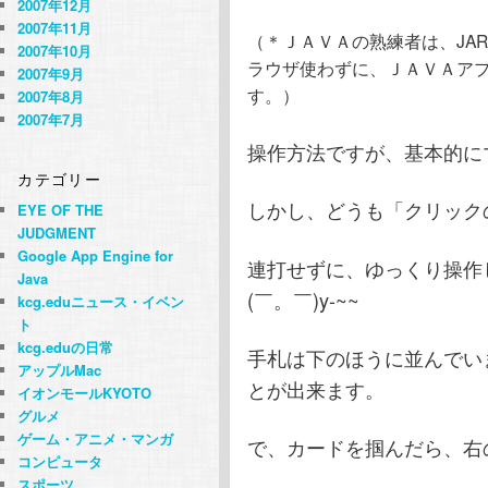
2007年12月
2007年11月
（＊ＪＡＶＡの熟練者は、JA
2007年10月
ラウザ使わずに、ＪＡＶＡア
2007年9月
す。）
2007年8月
2007年7月
操作方法ですが、基本的に
カテゴリー
しかし、どうも「クリック
EYE OF THE
JUDGMENT
Google App Engine for
連打せずに、ゆっくり操作
Java
(￣。￣)y-~~
kcg.eduニュース・イベン
ト
kcg.eduの日常
手札は下のほうに並んでい
アップルMac
とが出来ます。
イオンモールKYOTO
グルメ
ゲーム・アニメ・マンガ
で、カードを掴んだら、右
コンピュータ
スポーツ