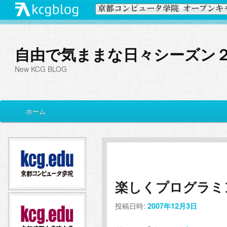
自由で気ままな日々シーズン
New KCG BLOG
メ
ホーム
メ
サ
イ
ン
イ
ブ
メ
ニ
ン
コ
ュ
ー
楽しくプログラミング♪
コ
ン
投稿日時:
2007年12月3日
ン
テ