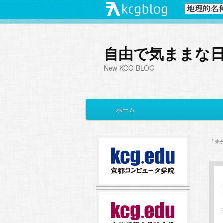
自由で気ままな
New KCG BLOG
メ
ホーム
メ
サ
イ
ン
イ
ブ
メ
「
未
ニ
ン
コ
ュ
ー
コ
ン
ン
テ