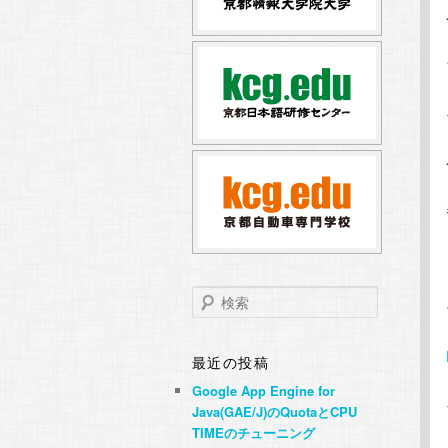
テ
ン
ン
ツ
ツ
へ
へ
移
移
動
動
検
索
最近の投稿
Google App Engine for
Java(GAE/J)のQuotaとCPU
TIMEのチューニング