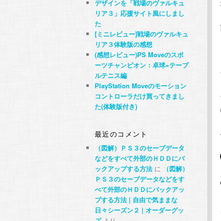
デザインを「戦場のヴァルキュ
リア３」応援サイト風にしまし
た
[ミニレビュー]戦場のヴァルキュ
リア３体験版の感想
(感想レビュー)PS Moveのスポ
ーツチャンピオン：卓球=テーブ
ルテニス編
PlayStation Moveのモーション
コントローラだけ買ってきまし
た(体験版付き)
最近のコメント
（図解）ＰＳ３のセーブデータ
などをすべて外部のＨＤＤにバ
ックアップする方法
に
（図解）
ＰＳ３のセーブデータなどをす
べて外部のＨＤＤにバックアッ
プする方法 | 自由で気ままな
日々シーズン２ | オーダーグッ
ズ
より