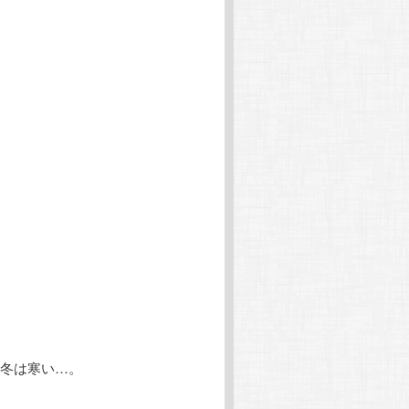
冬は寒い…。