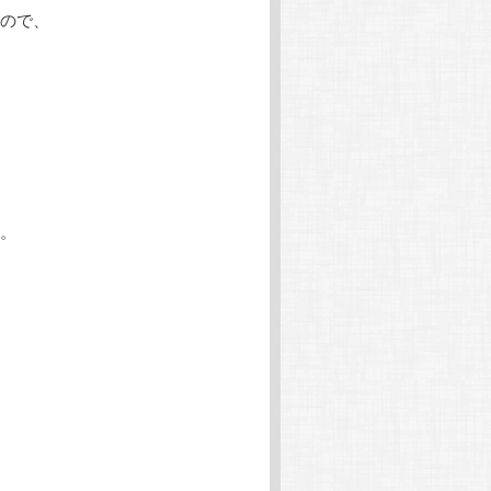
ので、
。