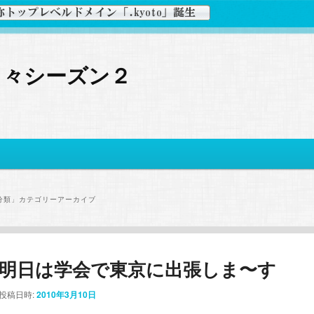
日々シーズン２
分類
」カテゴリーアーカイブ
明日は学会で東京に出張しま〜す
投稿日時:
2010年3月10日