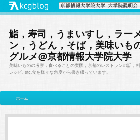
鮨，寿司，うまいすし，ラー
ン，うどん，そば，美味いも
グルメ@京都情報大学院大学
美味いものの考察，食べることの実践，京都のレストランの話，
レシピ, etc.食を様々な角度から書き綴っています。
メ
ホーム
メ
サ
イ
ン
イ
ブ
メ
ニ
ン
コ
ュ
ー