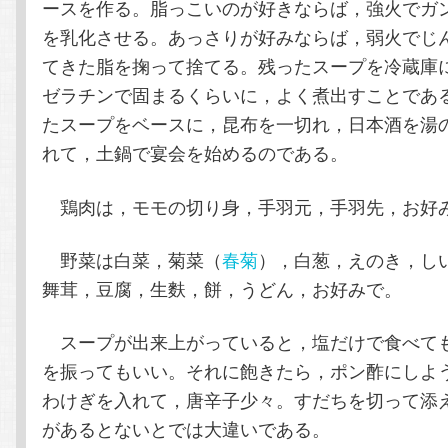
ースを作る。脂っこいのが好きならば，強火でガ
を乳化させる。あっさりが好みならば，弱火でじ
てきた脂を掬って捨てる。残ったスープを冷蔵庫
ゼラチンで固まるくらいに，よく煮出すことであ
たスープをベースに，昆布を一切れ，日本酒を湯
れて，土鍋で宴会を始めるのである。
鶏肉は，モモの切り身，手羽元，手羽先，お好
野菜は白菜，菊菜（
春菊
），白葱，えのき，し
舞茸，豆腐，生麩，餅，うどん，お好みで。
スープが出来上がっていると，塩だけで食べて
を振ってもいい。それに飽きたら，ポン酢にしよ
わけぎを入れて，唐辛子少々。すだちを切って添
があるとないとでは大違いである。