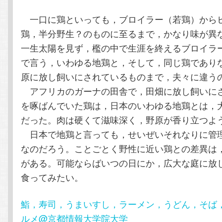
一口に鶏といっても，ブロイラー（若鶏）から
鶏，半分野生？のものに至るまで，かなり味が異
一生太陽を見ず，檻の中で生涯を終えるブロイラ
で言う，いわゆる地鶏と，そして，同じ鶏であり
原に放し飼いにされているものまで，夫々に違う
アフリカのガーナの田舎で，田畑に放し飼いに
を啄ばんでいた鶏は，日本のいわゆる地鶏とは，
だった。肉は硬くて滋味深く，野原が香り立つよ
日本で地鶏と言っても，せいぜいそれなりに管
なのだろう。ことごとく野性に近い鶏との差異は
がある。可能ならばいつの日にか，広大な庭に放
食ってみたい。
鮨，寿司，うまいすし，ラーメン，うどん，そば
ルメ@京都情報大学院大学