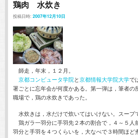
鶏肉 水炊き
コ
ン
投稿日時:
2007年12月10日
ン
テ
テ
ン
ン
ツ
ツ
へ
師走，年末，１２月。
京都コンピュータ学院
と
京都情報大学院大学
で
へ
移
署ごとに忘年会が何度かある。第一弾は，筆者の
移
動
職場で，鶏の水炊きであった。
動
水炊きは，水だけで炊いてはいけない。スープ
鶏ガラ一羽分に手羽先２本の割合で，４～５人
羽分と手羽を４つくらいを，大なべで３時間ほど