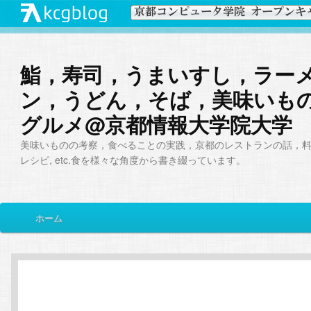
鮨，寿司，うまいすし，ラー
ン，うどん，そば，美味いも
グルメ@京都情報大学院大学
美味いものの考察，食べることの実践，京都のレストランの話，
レシピ, etc.食を様々な角度から書き綴っています。
メ
ホーム
メ
サ
イ
ン
イ
ブ
メ
ニ
ン
コ
ュ
ー