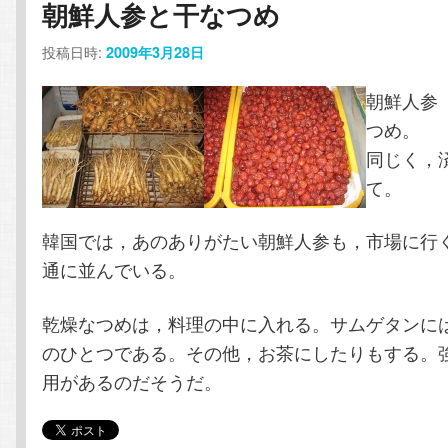
朝鮮人参と干なつめ
コ
ン
投稿日時:
2009年3月28日
ン
テ
朝鮮人参
テ
ン
つめ。
同じく，
ン
ツ
て。
ツ
へ
韓国では，あのありがたい朝鮮人参も，市場に行
へ
移
通に並んでいる。
移
動
乾燥なつめは，料理の中に入れる。サムゲタンに
のひとつである。その他，お茶にしたりもする。
動
用があるのだそうだ。