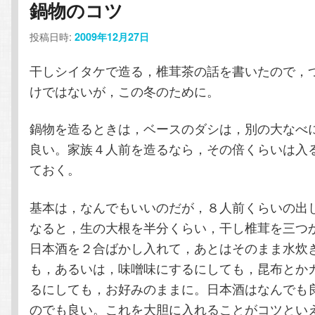
鍋物のコツ
コ
ン
投稿日時:
2009年12月27日
ン
テ
干しシイタケで造る，椎茸茶の話を書いたので，
テ
ン
けではないが，この冬のために。
ン
ツ
鍋物を造るときは，ベースのダシは，別の大なべ
良い。家族４人前を造るなら，その倍くらいは入
ツ
へ
ておく。
へ
移
基本は，なんでもいいのだが，８人前くらいの出
移
動
なると，生の大根を半分くらい，干し椎茸を三つ
日本酒を２合ばかし入れて，あとはそのまま水炊
動
も，あるいは，味噌味にするにしても，昆布とか
るにしても，お好みのままに。日本酒はなんでも
のでも良い。これを大胆に入れることがコツとい