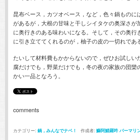
昆布ベース，カツオベース，など，色々鍋ものに
があるが，大根の甘味と干しシイタケの奥深さが
に奥行きのある味わいになる。そして，その奥行
に引き立ててくれるのが，柚子の皮の一切れであ
たいして材料費もかからないので，ぜひお試しい
腐だけでも，野菜だけでも，冬の夜の家族の団欒
かい一品となろう。
comments
カテゴリー:
作成者:
鍋，みんなでナベ！
鰤阿鯖羅吽
パーマリ