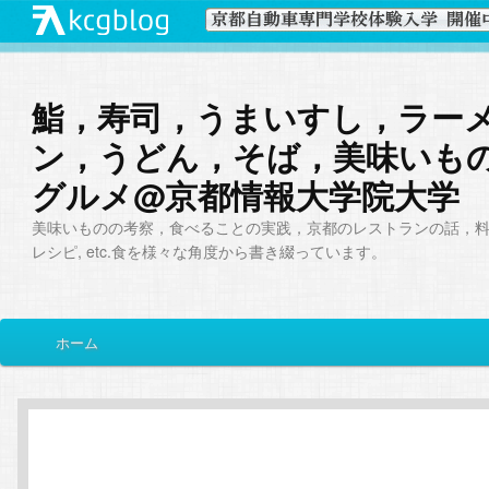
鮨，寿司，うまいすし，ラー
ン，うどん，そば，美味いも
グルメ@京都情報大学院大学
美味いものの考察，食べることの実践，京都のレストランの話，
レシピ, etc.食を様々な角度から書き綴っています。
メ
ホーム
メ
サ
イ
ン
イ
ブ
メ
ニ
ン
コ
ュ
ー