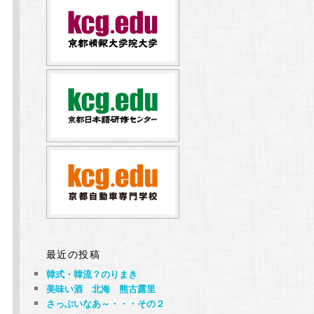
最近の投稿
韓式・韓流？のりまき
美味い酒 北海 熊古露里
さっぶいなあ～・・・その２