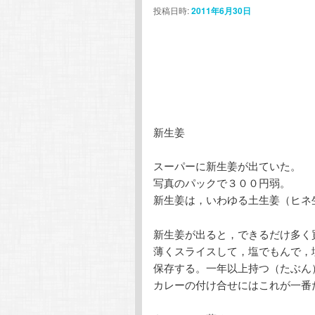
投稿日時:
2011年6月30日
ン
テ
テ
ン
ン
ツ
ツ
へ
新生姜
へ
移
スーパーに新生姜が出ていた。
写真のパックで３００円弱。
移
動
新生姜は，いわゆる土生姜（ヒネ
動
新生姜が出ると，できるだけ多く
薄くスライスして，塩でもんで，
保存する。一年以上持つ（たぶん
カレーの付け合せにはこれが一番