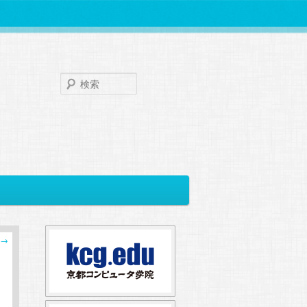
検
索
→