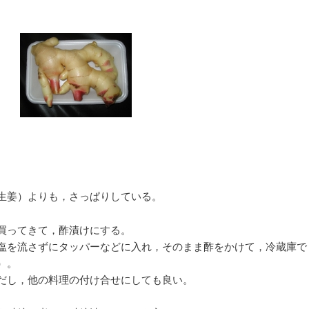
ー
シ
ョ
ン
生姜）よりも，さっぱりしている。
買ってきて，酢漬けにする。
塩を流さずにタッパーなどに入れ，そのまま酢をかけて，冷蔵庫で
）。
だし，他の料理の付け合せにしても良い。