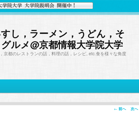
いすし，ラーメン，うどん，そ
，グルメ@京都情報大学院大学
京都のレストランの話，料理の話，レシピ, etc.食を様々な角度
投
←
前へ
次へ
稿
ナ
ビ
ゲ