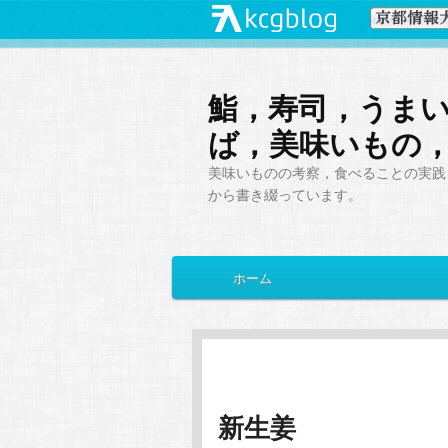
鮨，寿司，うま
ば，美味いもの
美味いものの考察，食べることの実践，
から書き綴っています。
メ
ホーム
メ
サ
イ
ン
イ
ブ
メ
ニ
ン
コ
ュ
ー
新生姜
コ
ン