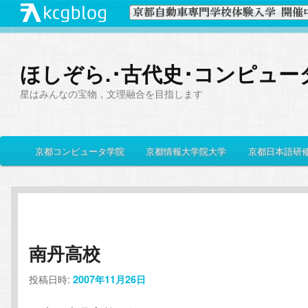
ほしぞら.･古代史･コンピュー
星はみんなの宝物，文理融合を目指します
メ
京都コンピュータ学院
京都情報大学院大学
京都日本語研
メ
サ
イ
ン
イ
ブ
メ
ニ
ン
コ
ュ
ー
南丹高校
コ
ン
投稿日時:
2007年11月26日
ン
テ