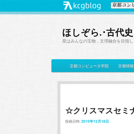
ほしぞら.･古代
星はみんなの宝物，文理融合を目指し
メ
京都コンピュータ学院
京都情報
メ
サ
イ
ン
イ
ブ
メ
ニ
ン
コ
ュ
ー
☆クリスマスセミ
コ
ン
投稿日時:
2010年12月18日
ン
テ