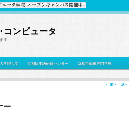
史･コンピュータ
ます
大学院大学
京都日本語研修センター
京都自動車専門学校
投
←
前へ
次へ
稿
ナ
ナー
ビ
ゲ
ー
シ