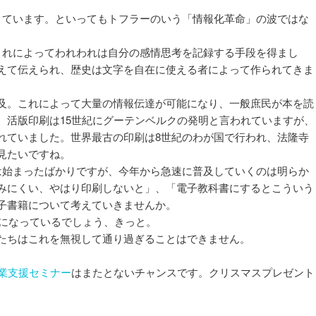
ョ
きています。といってもトフラーのいう「情報化革命」の波ではな
ン
れによってわれわれは自分の感情思考を記録する手段を得まし
えて伝えられ、歴史は文字を自在に使える者によって作られてきま
及。これによって大量の情報伝達が可能になり、一般庶民が本を読
。活版印刷は15世紀にグーテンベルクの発明と言われていますが、
れていました。世界最古の印刷は8世紀のわが国で行われ、法隆寺
見たいですね。
始まったばかりですが、今年から急速に普及していくのは明らか
みにくい、やはり印刷しないと」、「電子教科書にするとこういう
子書籍について考えていきませんか。
流になっているでしょう、きっと。
たちはこれを無視して通り過ぎることはできません。
業支援セミナー
はまたとないチャンスです。クリスマスプレゼント