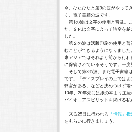
テ
ン
今、ひたひたと第3の波がやって
く、電子書籍の波です。
ン
ツ
第1の波は文字の使用と普及。こ
た。文化は文字によって時空を越
ツ
へ
した。
第２の波は活版印刷の使用と普
へ
移
むことができるようになりました
東アジアではそれより前から行わ
移
動
に保管されているそうです。一度
そして第3の波、まだ電子書籍は
動
です。「ディスプレイの上ではよ
弊害がある」などと決めつけず電
10年、20年先には紙の本より主
パイオニアスピリットを掲げる私
来る25日に行われる
「情報」授
をもらいに行きましょう。