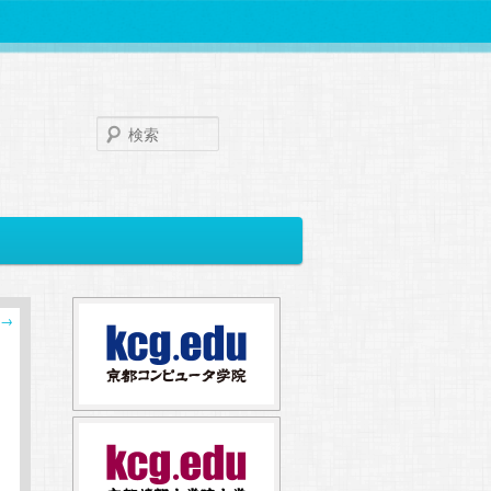
検
索
→