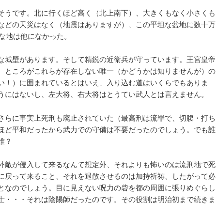
ョ
そうです。北に行くほど高く（北上南下）、大きくもなく小さくも
ン
などの天災はなく（地震はありますが）、この平坦な盆地に数十万
んな地は他になかった。
な城壁があります。そして精鋭の近衛兵が守っています。王宮皇帝
。ところがこれらが存在しない唯一（かどうかは知りませんが）の
い！）に囲まれているとはいえ、入り込む道はいくらでもありま
うにはないし、左大将、右大将はとうてい武人とは言えません。
さらに事実上死刑も廃止されていた（最高刑は流罪で、切腹・打ち
ほど平和だったから武力での守備は不要だったのでしょう。でも誰
誰？
外敵が侵入して来るなんて想定外、それよりも怖いのは流刑地で死
に戻って来ること、それを退散させるのは加持祈祷、したがって必
となのでしょう。目に見えない呪力の砦を都の周囲に張りめぐらし
士・・・それは陰陽師だったのです。その役割は明治初まで続きま