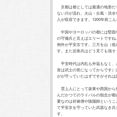
テ
ン
京都は都としては最適の地形だ
ない川が流れ、火山・台風・洪水
ン
ツ
人が収容できます。1200年前こ
ツ
へ
中国やヨーロッパの都には堅固
の守備兵と言えばエリートですね
へ
移
例外が平安京です。三方を山（低
す。また近衛兵はどう見ても強そ
移
動
平安時代は内乱も外寇もなく、
動
首は武士の世になってからです）
がが守っていたはずですがそれは
雲上人にとって坂東や西国から
んだかつてのライバルの怨念が都
要なのは祈祷僧や陰陽師というこ
て平安京を守っていた武器なき兵
す。