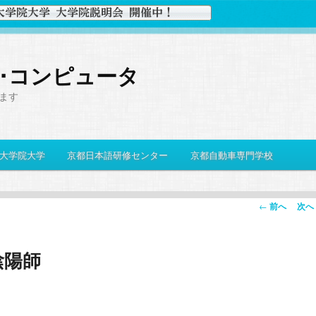
史･コンピュータ
ます
大学院大学
京都日本語研修センター
京都自動車専門学校
投
←
前へ
次へ
稿
ナ
陰陽師
ビ
ゲ
ー
シ