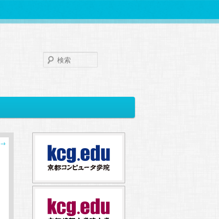
検
索
→