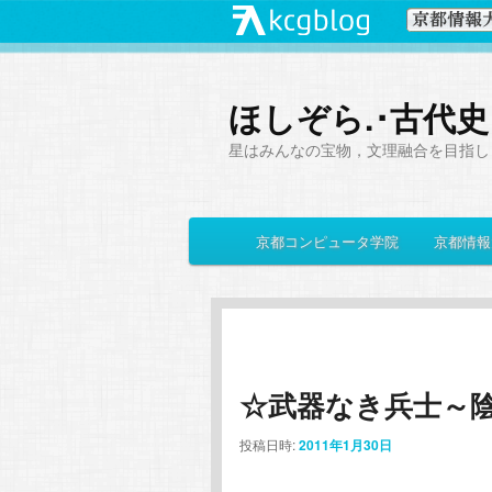
ほしぞら.･古代
星はみんなの宝物，文理融合を目指し
メ
京都コンピュータ学院
京都情報
メ
サ
イ
ン
イ
ブ
メ
ニ
ン
コ
ュ
ー
☆武器なき兵士～
コ
ン
投稿日時:
2011年1月30日
ン
テ