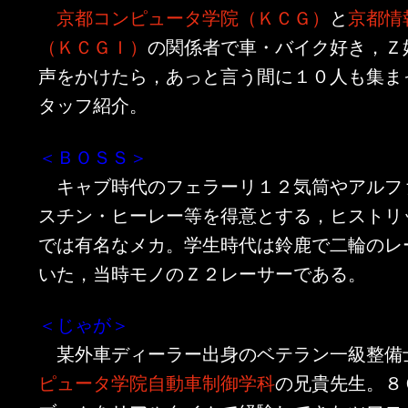
京都コンピュータ学院（ＫＣＧ）
と
京都情
ン
ツ
（ＫＣＧＩ）
の関係者で車・バイク好き，Ｚ
ツ
へ
声をかけたら，あっと言う間に１０人も集ま
タッフ紹介。
へ
移
＜ＢＯＳＳ＞
移
動
キャブ時代のフェラーリ１２気筒やアルフ
動
スチン・ヒーレー等を得意とする，ヒストリ
では有名なメカ。学生時代は鈴鹿で二輪のレ
いた，当時モノのＺ２レーサーである。
＜じゃが＞
某外車ディーラー出身のベテラン一級整備
ピュータ学院自動車制御学科
の兄貴先生。８