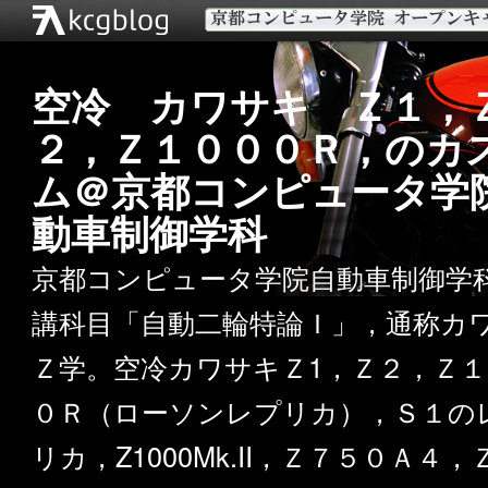
空冷 カワサキ Ｚ１，
２，Ｚ１０００Ｒ，のカ
ム＠京都コンピュータ学
動車制御学科
京都コンピュータ学院自動車制御学
講科目「自動二輪特論Ｉ」，通称カ
Ｚ学。空冷カワサキＺ1，Ｚ２，Ｚ１
０Ｒ（ローソンレプリカ），Ｓ１の
リカ，Z1000Mk.II，Ｚ７５０Ａ４，