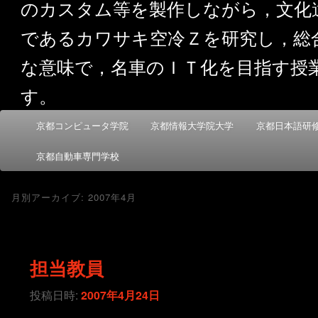
のカスタム等を製作しながら，文化
であるカワサキ空冷Ｚを研究し，総
な意味で，名車のＩＴ化を目指す授
す。
メ
京都コンピュータ学院
京都情報大学院大学
京都日本語研
メ
サ
イ
ン
京都自動車専門学校
イ
ブ
メ
ニ
ン
コ
月別アーカイブ:
2007年4月
ュ
ー
コ
ン
担当教員
ン
テ
投稿日時:
2007年4月24日
テ
ン