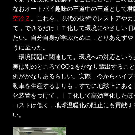
なおオートバイ趣味の王道中の王道として君
空冷Ｚ
。これを，現代の技術でレストアやカ
て，できるだけＩＴ化して環境にやさしい旧
たい。自分自身が学ぶために，とりあえずや
うに至った。
環境問題に関連して。環境への対応という
実は別のところでCO
をかなり輩出するこ
２
例がかなりあるらしい。実際，今からハイブ
動車を生産するよりも，すでに地球上にある
化装置をつけて，ＩＴ化して高効率化したほ
コストは低く，地球温暖化の阻止にも貢献す
い。