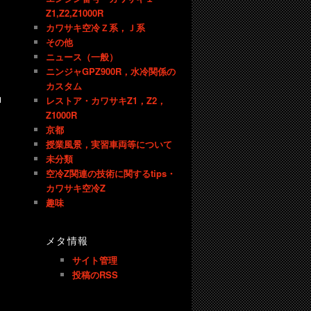
Z1,Z2,Z1000R
カワサキ空冷Ｚ系，Ｊ系
その他
ニュース（一般）
ニンジャGPZ900R，水冷関係の
カスタム
レストア・カワサキZ1，Z2，
Z1000R
京都
授業風景，実習車両等について
未分類
空冷Z関連の技術に関するtips・
カワサキ空冷Z
趣味
メタ情報
サイト管理
投稿のRSS