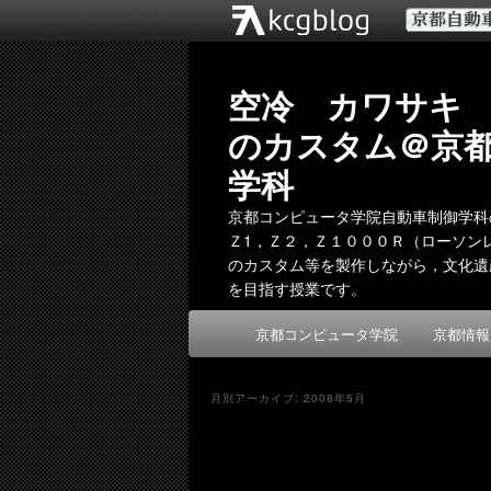
空冷 カワサキ
のカスタム＠京
学科
京都コンピュータ学院自動車制御学科
Ｚ1，Ｚ２，Ｚ１０００Ｒ（ローソンレプ
のカスタム等を製作しながら，文化遺
を目指す授業です。
メ
京都コンピュータ学院
京都情報
メ
サ
イ
ン
イ
ブ
メ
月別アーカイブ:
2008年5月
ニ
ン
コ
ュ
ー