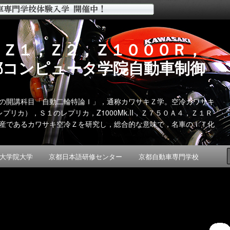
 Ｚ１，Ｚ２，Ｚ１０００Ｒ，
都コンピュータ学院自動車制御
の開講科目「自動二輪特論Ｉ」，通称カワサキＺ学。空冷カワサキ
リカ），Ｓ１のレプリカ，Z1000Mk.II，Ｚ７５０Ａ４，Ｚ１Ｒ
産であるカワサキ空冷Ｚを研究し，総合的な意味で，名車のＩＴ化
大学院大学
京都日本語研修センター
京都自動車専門学校