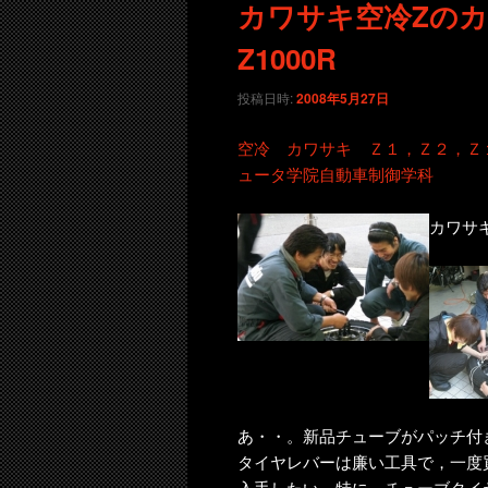
コ
ン
カワサキ空冷Zのカ
Z1000R
ン
テ
投稿日時:
2008年5月27日
テ
ン
空冷 カワサキ Ｚ１，Ｚ２，Ｚ
ン
ツ
ュータ学院自動車制御学科
ツ
へ
カワサ
へ
移
移
動
動
あ・・。新品チューブがパッチ付
タイヤレバーは廉い工具で，一度
入手したい。特に，チューブタイ