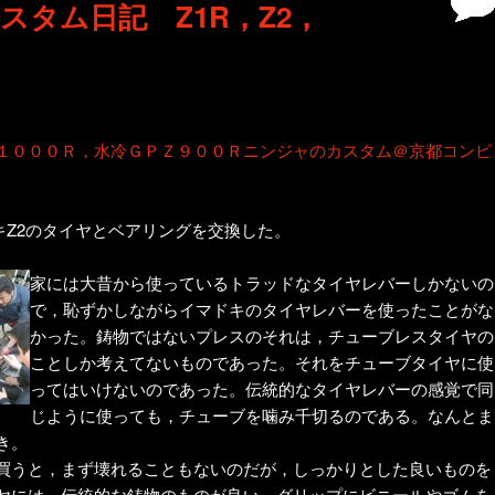
スタム日記 Z1R，Z2，
１０００Ｒ，水冷ＧＰＺ９００Ｒニンジャのカスタム＠京都コンピ
キZ2のタイヤとベアリングを交換した。
家には大昔から使っているトラッドなタイヤレバーしかないの
で，恥ずかしながらイマドキのタイヤレバーを使ったことがな
かった。鋳物ではないプレスのそれは，チューブレスタイヤの
ことしか考えてないものであった。それをチューブタイヤに使
ってはいけないのであった。伝統的なタイヤレバーの感覚で同
じように使っても，チューブを噛み千切るのである。なんとま
き。
買うと，まず壊れることもないのだが，しっかりとした良いものを
ヤには，伝統的な鋳物のものが良い。グリップにビニールやゴムを